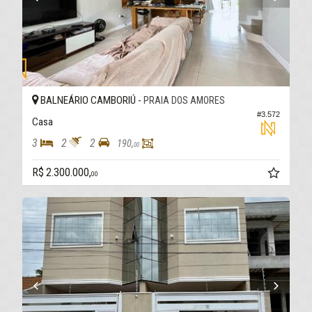
BALNEÁRIO CAMBORIÚ -
PRAIA DOS AMORES
#3.572
Casa
3
2
2
190,
00
R$ 2.300.000,
00