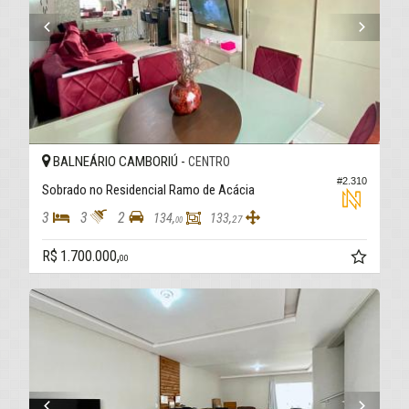
BALNEÁRIO CAMBORIÚ -
CENTRO
#2.310
Sobrado no Residencial Ramo de Acácia
3
3
2
134,
133,
27
00
R$ 1.700.000,
00