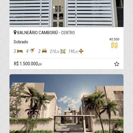
BALNEÁRIO CAMBORIÚ -
CENTRO
#2.555
Sobrado
3
4
2
210,
190,
00
00
R$ 1.500.000,
00