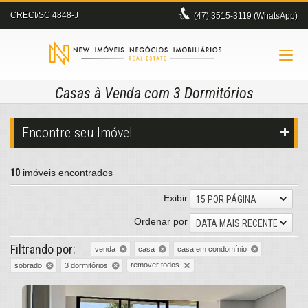
CRECI/SC 4848-J
(47)
3515-3119 (WhatsApp)
Casas à Venda com 3 Dormitórios
Encontre seu Imóvel
10
imóveis encontrados
Exibir
15 POR PÁGINA
Ordenar por
DATA MAIS RECENTE
Filtrando por:
venda
casa
casa em condomínio
remover todos
sobrado
3 dormitórios