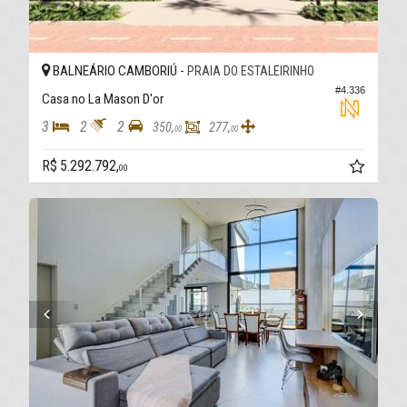
BALNEÁRIO CAMBORIÚ -
PRAIA DO ESTALEIRINHO
#4.336
Casa no La Mason D'or
3
2
2
350,
277,
00
00
R$ 5.292.792,
00