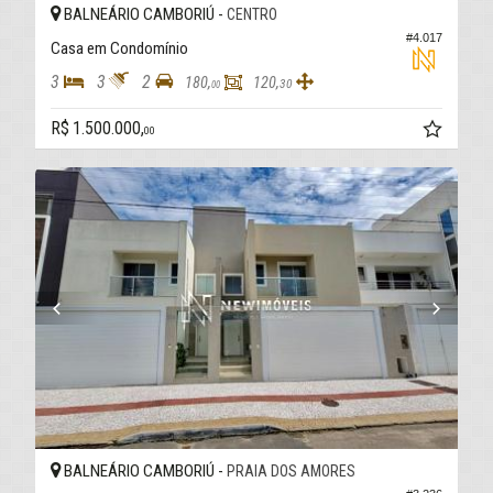
BALNEÁRIO CAMBORIÚ -
CENTRO
#4.017
Casa em Condomínio
3
3
2
180,
120,
30
00
R$ 1.500.000,
00
BALNEÁRIO CAMBORIÚ -
PRAIA DOS AMORES