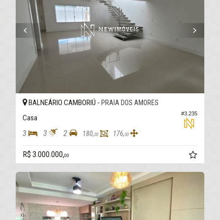
BALNEÁRIO CAMBORIÚ -
PRAIA DOS AMORES
#3.235
Casa
3
3
2
180,
176,
00
00
R$ 3.000.000,
00