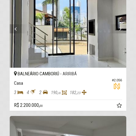
BALNEÁRIO CAMBORIÚ -
ARIRIBÁ
#2.056
Casa
3
4
2
190,
182,
23
00
R$ 2.200.000,
00