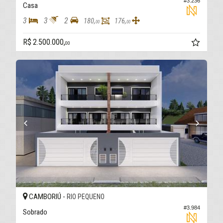
#3.236
Casa
3
3
2
180,
176,
00
00
R$ 2.500.000,
00
CAMBORIÚ -
RIO PEQUENO
#3.984
Sobrado