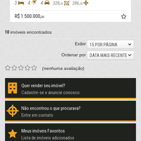
3
4
4
328,
286,
00
00
R$ 1.500.000,
00
10
imóveis encontrados
Exibir
15 POR PÁGINA
Ordenar por
DATA MAIS RECENTE
(nenhuma avaliação)
Quer vender seu imóvel?
Cadastre-se e anuncie conosco
Não encontrou o que procurava?
Entre em contato
Meus imóveis Favoritos
Lista de imóveis adicionados