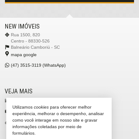
NEW IMÓVEIS
Rua 1500, 820
Centro - 88330-526
Balneário Camboriú -
SC
mapa google
(47)
3515-3119 (WhatsApp)
VEJA MAIS
receba nosso newsletter
Utilizamos
cookies
para oferecer melhor
contato@newimoveis.net
experiência, melhorar o desempenho, analisar
como você interage em nosso site e gravar
trabalhe conosco
informações coletadas por meio de
cadastre seu imóvel
formulários.