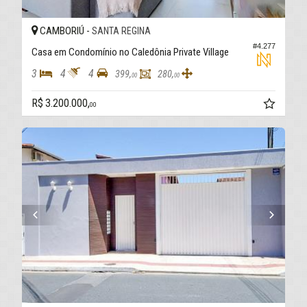
CAMBORIÚ -
SANTA REGINA
#4.277
Casa em Condomínio no Caledônia Private Village
3
4
4
399,
280,
00
00
R$ 3.200.000,
00