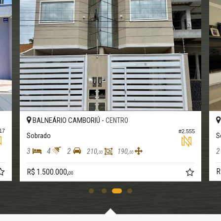
CAMBORIÚ -
RIO PEQUENO
#4.277
#3
llage
Sobrado
3
4
4
328,
286,
00
00
R$ 1.500.000,
00