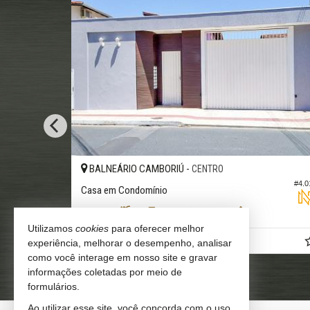
CAMBORIÚ -
RO
SANTA REGINA
#4.310
Casa em Condomínio no Caledônia Private Vi
3
4
4
,
399,
280,
57
00
00
Utilizamos
cookies
para oferecer melhor
R$ 3.200.000,
experiência, melhorar o desempenho, analisar
00
como você interage em nosso site e gravar
informações coletadas por meio de
formulários.
Ao utilizar esse site, você concorda com o uso