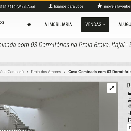
ligamos para você
imóveis favoritos
515-3119 (WhatsApp)
A IMOBILIÁRIA
VENDAS
ALUGU
nada com 03 Dormitórios na Praia Brava, Itajaí -
ário Camboriú
Praia dos Amores
Casa Geminada com 03 Dormitórios 
B
R