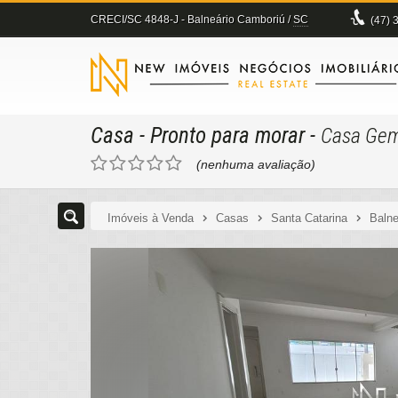
CRECI/SC 4848-J
- Balneário Camboriú /
SC
(47)
3
Casa
- Pronto para morar
-
Casa Gemi
(nenhuma avaliação)
Imóveis à Venda
Casas
Santa Catarina
Balne