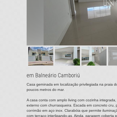
em Balneário Camboriú
Casa geminada em localização privilegiada na praia d
poucos metros do mar.
A casa conta com amplo living com cozinha integrada, 
externo com churrasqueira. Escada em concreto cru, p
corrimão em aço inox. Clarabóia que permite iluminaç
com terraço interligando-as. Ainda, garagem coberta p