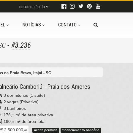
encontre rápido
EL
NOTÍCIAS
CONTATO
-
#3.236
 SC
na Praia Brava, Itajaí - SC
alneário Camboriú
-
Praia dos Amores
3 dormitórios (1 suíte)
2 vagas (Privativa)
3 banheiros
176,
m² de área privativa
00
180,
m² de área total
00
$ 2.500.000,
aceita permuta
financiamento bancário
00