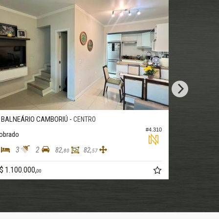
BALNEÁRIO CAMBORIÚ -
PRAIA DOS AMORES
#2.250
.984
Apartamento no Edifício Brava Coast
2
3
2
200,
100,
29
00
R$ 2.240.634,
57