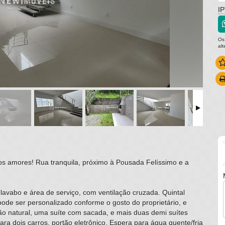
I
Os
al
os amores! Rua tranquila, próximo à Pousada Felíssimo e a
lavabo e área de serviço, com ventilação cruzada. Quintal
ode ser personalizado conforme o gosto do proprietário, e
ão natural, uma suíte com sacada, e mais duas demi suítes
ara dois carros, portão eletrônico. Espera para água quente/fria