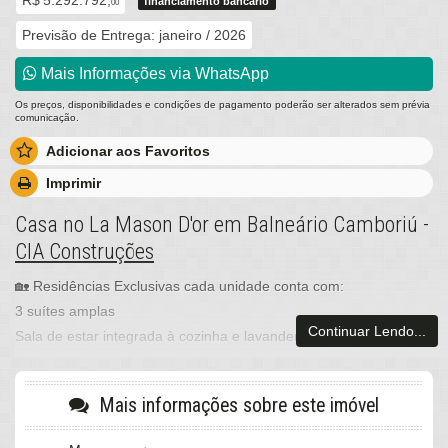
R$ 5.292.792,
financiamento bancário
00
Previsão de Entrega: janeiro / 2026
Mais Informações via WhatsApp
Os preços, disponibilidades e condições de pagamento poderão ser alterados sem prévia
comunicação.
Adicionar aos Favoritos
Imprimir
Casa no La Mason D'or em Balneário Camboriú -
CIA Construções
🏡 Residências Exclusivas cada unidade conta com:
3 suítes amplas
Continuar Lendo...
Sala de estar integrada à cozinha e lavanderia
Estrutura pronta para instalação de elevador
Rooftop privativo com:
Mais informações sobre este imóvel
Piscina aquecida
Opção de escolha das pedras de acabamento