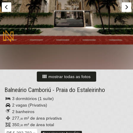
mostrar todas as fotos
Balneário Camboriú
-
Praia do Estaleirinho
3 dormitórios (1 suíte)
2 vagas (Privativa)
2 banheiros
277,
m² de área privativa
00
350,
m² de área total
00