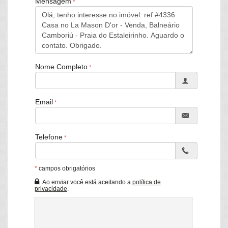
Mensagem
Churrasqueira a carvão
Garagem para 2 veículos
Área de lazer compartilhada com brinquedos infantis
Sistema de aspiração central
Nome Completo
Consultar valores
📅 Previsão de entrega: dezembro de 2026
Email
250 METROS DA PRAIA
39% de execução
Telefone
Endereço:
Avenida Vereador Domingos Fonseca, nº 48
*
campos obrigatórios
Praia do Estaleirinho
Balneário Camboriú /
SC
Ao enviar você está aceitando a
política de
privacidade
.
ver mapa abaixo