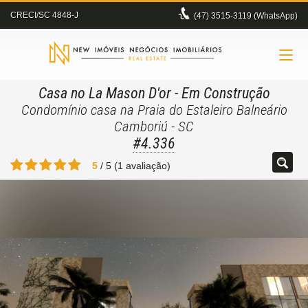
CRECI/SC 4848-J
(47)
3515-3119 (WhatsApp)
Casa no La Mason D'or
- Em Construção
Condomínio casa na Praia do Estaleiro Balneário
Camboriú - SC
#4.336
5
/
5
(
1
avaliação)