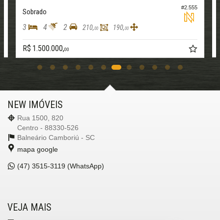
0
#2.555
Sobrado
3
4
2
210,
190,
00
00
R$ 1.500.000,
00
NEW IMÓVEIS
Rua 1500, 820
Centro - 88330-526
Balneário Camboriú -
SC
mapa google
(47)
3515-3119 (WhatsApp)
VEJA MAIS