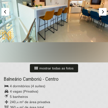
mostrar todas as fotos
Balneário Camboriú
-
Centro
4 dormitórios (4 suítes)
4 vagas (Privativa)
5 banheiros
240,
m² de área privativa
00
360,
m² de área total
00