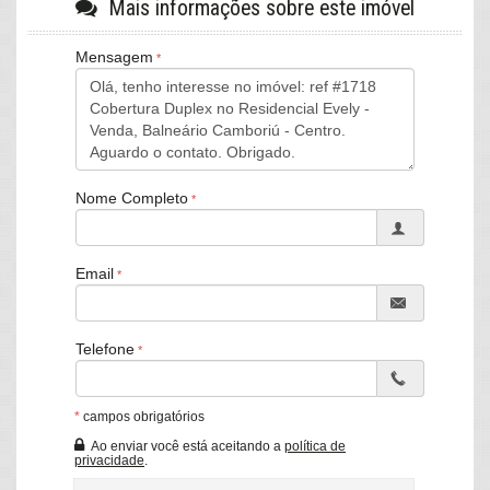
living com sacada integrada, cozinha, área de serviço, terraço
Mais informações sobre este imóvel
com hidro e uma ótima vista, churrasqueira á gás e 4 vagas de
garagem privativas
Mensagem
Com localização privilegiada, este imóvel permita desfrutar de
muito conforto e comodidade, pois fica próximo de restaurantes,
lojas, mercados e muito mais.
Edifício com uma excelente infraestrutura, ambientes de área
comum decorados e planejados, área de lazer com piscina, salão
de festas, academia, espaço gourmet, playground e muito mais.
Nome Completo
Perfeito para viver momentos de alegria com a familia e amigos.
Email
Telefone
*
campos obrigatórios
Ao enviar você está aceitando a
política de
privacidade
.