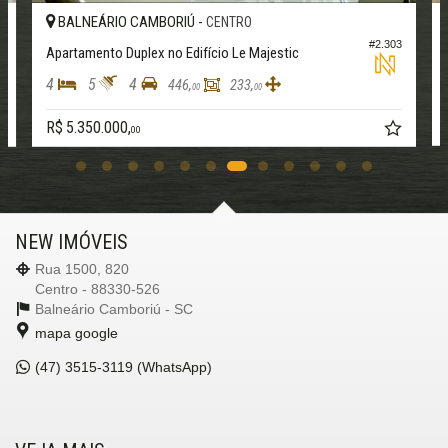
BALNEÁRIO CAMBORIÚ -
CENTRO
7
#2.303
Apartamento Duplex no Edifício Le Majestic
4
5
4
446,
233,
00
00
R$ 5.350.000,
00
NEW IMÓVEIS
Rua 1500, 820
Centro - 88330-526
Balneário Camboriú -
SC
mapa google
(47)
3515-3119 (WhatsApp)