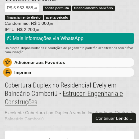
R$ 5.953.888,
aceita permuta
financiamento bancário
02
financiamento direto
aceita veículo
Condomínio: R$ 1.000,
00
IPTU
: R$ 2.200,
00
Mais Informações via WhatsApp
Os preços, disponibilidades e condições de pagamento poderão ser alterados sem prévia
comunicação.
Adicionar aos Favoritos
Imprimir
Cobertura Duplex no Residencial Evely em
Balneário Camboriú -
Estrucon Engenharia e
Construções
Excelente Cobertura tipo Duplex á venda, localizada no Centro de
Continuar Lendo...
Balneário Camboriú.
Com área privativa de 240m² piso porcelanato por todo o
apartamento e laminado nos quartos, 4 suítes, lavabo, amplo