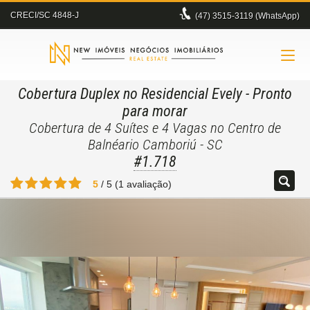
CRECI/SC 4848-J
(47)
3515-3119 (WhatsApp)
Cobertura Duplex no Residencial Evely
- Pronto
para morar
Cobertura de 4 Suítes e 4 Vagas no Centro de
Balnéario Camboriú - SC
#1.718
5
/
5
(
1
avaliação)