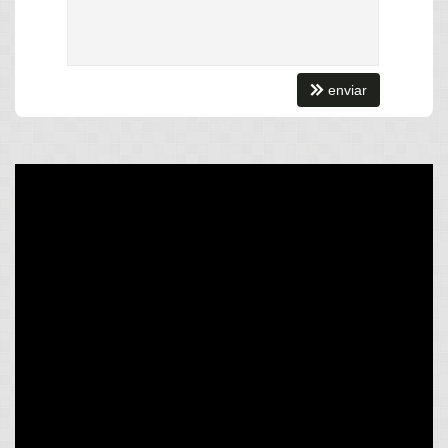
Características do Imóvel
enviar
Aquecimento de Água
Ar Condicionado
Churrasqueira
Piso Laminado
Internet / WiFi
Piso Porcelanato
Área de Serviço
Copa
Copa/Cozinha
Estar Íntimo
Living
Piscina Privativa
Sacada / Varanda
Sacada com Churrasqueira
Sala
Sala de Estar
Sala de Jantar
Sala para 2 Ambientes
Terraço