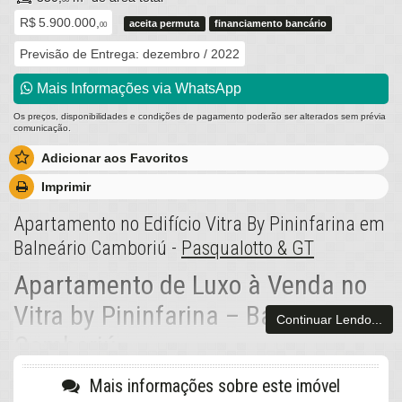
R$ 5.900.000,
aceita permuta
financiamento bancário
00
Previsão de Entrega: dezembro / 2022
Mais Informações via WhatsApp
Os preços, disponibilidades e condições de pagamento poderão ser alterados sem prévia
comunicação.
Adicionar aos Favoritos
Imprimir
Apartamento no Edifício Vitra By Pininfarina em
Balneário Camboriú -
Pasqualotto & GT
Apartamento de Luxo à Venda no
Vitra by Pininfarina – Balneário
Continuar Lendo...
Camboriú
Descubra o ápice da sofisticação com o
Vitra by Pininfarina
, um
Mais informações sobre este imóvel
empreendimento icônico da
FG Empreendimentos
localizado a