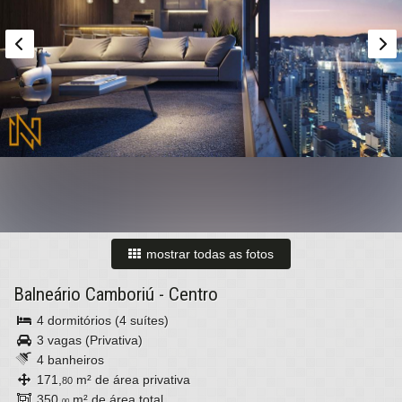
mostrar todas as fotos
Balneário Camboriú
-
Centro
4 dormitórios (4 suítes)
3 vagas (Privativa)
4 banheiros
171,
m² de área privativa
80
350,
m² de área total
00