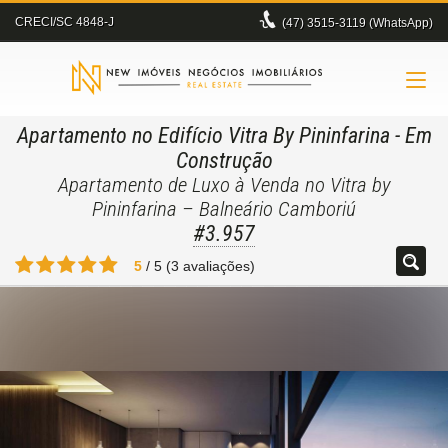
CRECI/SC 4848-J
(47)
3515-3119 (WhatsApp)
Apartamento no Edifício Vitra By Pininfarina
- Em
Construção
Apartamento de Luxo à Venda no Vitra by
Pininfarina – Balneário Camboriú
#3.957
5
/
5
(
3
avaliações)