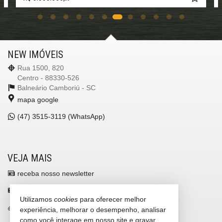
NEW IMÓVEIS
Rua 1500, 820
Centro - 88330-526
Balneário Camboriú -
SC
mapa google
(47)
3515-3119 (WhatsApp)
VEJA MAIS
receba nosso newsletter
contato@newimoveis.net
Utilizamos
cookies
para oferecer melhor
trabalhe conosco
experiência, melhorar o desempenho, analisar
como você interage em nosso site e gravar