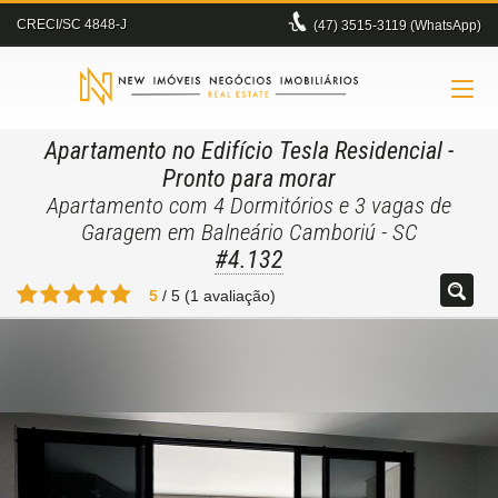
CRECI/SC 4848-J
(47)
3515-3119 (WhatsApp)
Apartamento no Edifício Tesla Residencial
-
Pronto para morar
Apartamento com 4 Dormitórios e 3 vagas de
Garagem em Balneário Camboriú - SC
#4.132
5
/
5
(
1
avaliação)