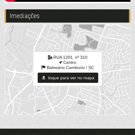
Centro
Balneário Camboriú /
SC
Imediações
ver mapa abaixo
RUA 1201, nº 310
Centro
Balneário Camboriú /
SC
toque para ver no mapa