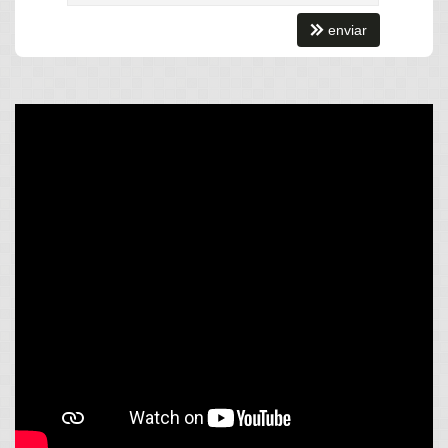
combinação de espaço, conforto e opções de lazer, este
enviar
apartamento é o local ideal para criar memórias duradouras e
desfrutar do melhor que a vida tem a oferecer.
Características do Imóvel
Área de Serviço
Sacada com Churrasqueira
Sala de Estar
Sala de Jantar
Sala para 2 Ambientes
Cozinha Americana
Piso Porcelanato
Características do Empreendimento
Salão de Festas
Piscina
Espaço Gourmet
Espaço Fitness
Playground
Piscina Infantil
Hall Decorado e Mobiliado
Endereço:
RUA 1201, nº 310