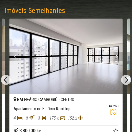
Imóveis Semelhantes
O
BALNEÁRIO CAMBORIÚ -
CENTRO
6
#4.269
Apartamento no Edifício Rooftop
4
5
3
175,
152,
00
00
R$ 3.800.000,
00