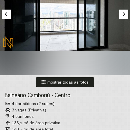
mostrar todas as fotos
Balneário Camboriú
-
Centro
4 dormitórios (2 suítes)
3 vagas (Privativa)
4 banheiros
133,
m² de área privativa
00
140,
m² de área total
00