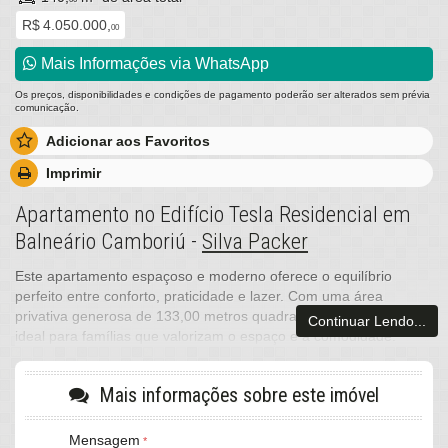
R$ 4.050.000,
00
Mais Informações via WhatsApp
Os preços, disponibilidades e condições de pagamento poderão ser alterados sem prévia
comunicação.
Adicionar aos Favoritos
Imprimir
Apartamento no Edifício Tesla Residencial em
Balneário Camboriú -
Silva Packer
Este apartamento espaçoso e moderno oferece o equilíbrio
perfeito entre conforto, praticidade e lazer. Com uma área
privativa generosa de 133,00 metros quadrados, este imóvel é
Continuar Lendo...
ideal para famílias que valorizam o espaço e a comodidade.
Ao entrar no apartamento, você é recebido por uma ampla sala
de estar que se estende até uma varanda espaçosa, onde você
Mais informações sobre este imóvel
pode desfrutar de momentos de relaxamento e contemplação. A
área de jantar adjacente é perfeita para refeições em família ou
Mensagem
para receber convidados.