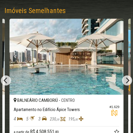
Imóveis Semelhantes
BALNEÁRIO CAMBORIÚ -
CENTRO
0
#1.629
Apartamento no Edifício Ápice Towers
4
5
3
230,
195,
00
00
R$ 4.508.551,
a partir de
83