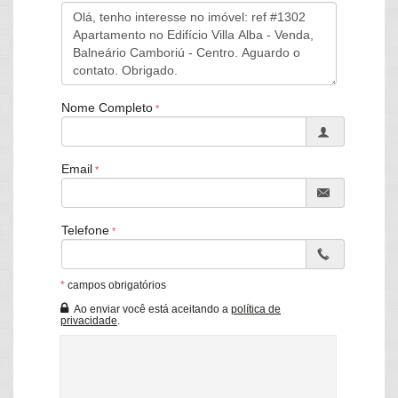
divisórias em Dry Wall e 3 vagas de garagem.
- 02 Apartamentos Duplex Diferenciados com área privativa de
238,13m², Terraço Descoberto com 24,83m² com SPA
- 01 cobertura Duplex com 05 Suítes em Área Total de 372,13m²
Nome Completo
e 89,82m² de Área Descoberta com Piscina.
O Edifício contará com 03 Elevadores sendo 02 Sociais para 08
Email
pessoas e 01 de serviço para 10 pessoas e 02 Pavimentos de
Lazer
- Sendo o 1⁰ Pavimento
Telefone
Salão de Festas com pé Direito Duplo para 50 pessoas com
churrasqueira a carvão
Salão de Festas Gourmet para 22 pessoas | Churrasqueira a
*
campos obrigatórios
Carvão| Espaço Kids | Piscina Externa Adulto e Infantil e Terraço.
Ao enviar você está aceitando a
política de
- 02º Pavimento de Lazer
privacidade
.
- Sala de Jogos | Academia e Sauna Integrada com Piscina
Aquecida Indoor.
Todo o lazer será entregue mobiliado pela construtora sem custo