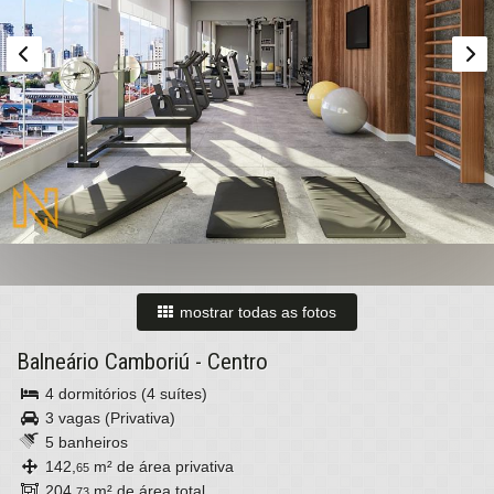
mostrar todas as fotos
Balneário Camboriú
-
Centro
4 dormitórios (4 suítes)
3 vagas (Privativa)
5 banheiros
142,
m² de área privativa
65
204,
m² de área total
73