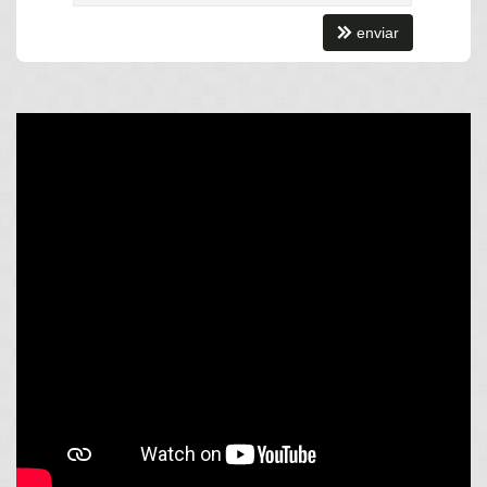
para o proprietário.
enviar
Características do Imóvel
Área de Serviço
Living
Sala de Estar
Sala de Jantar
Cozinha Americana
Lavabo
Churrasqueira
Piso Laminado
Piso Porcelanato
Características do Empreendimento
Sauna
Sala de Jogos
Salão de Festas
Piscina
Espaço Fitness
Medidores Individuais
Portão Eletrônico
Brinquedoteca
Câmeras de Segurança
Gás Central
Elevador