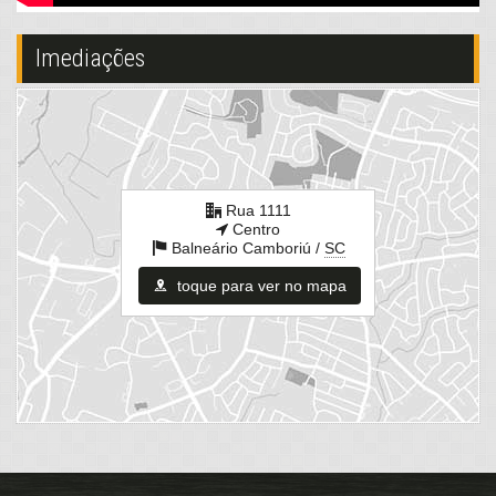
Endereço:
Imediações
Rua 1111
Centro
Balneário Camboriú /
SC
ver mapa abaixo
Rua 1111
Centro
Balneário Camboriú /
SC
toque para ver no mapa