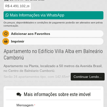
R$ 4.491.102,
28
Mais Informações via WhatsApp
Os preços, disponibilidades e condições de pagamento poderão ser alterados sem prévia
comunicação.
Adicionar aos Favoritos
Imprimir
Apartamento no Edifício Villa Alba em Balneário
Camboriú
Apartamento na Planta, localizado a 50 metros da Avenida Brasil,
no Centro de Balnéario Camboriú.
Continuar Lendo...
Serão 24 apartamentos tipo, com 142,65m² de área privativa, 04
suítes, lavabo, área de serviço, cozinha integrada, amplo living
acomodando sala de estar e jantar, churrasqueira a carvão, piso
em vinílico nos dormitórios e porcelanato na área comum. Os
Mais informações sobre este imóvel
apartamentos terão medidor de água (hidrômetro) e de gás
individuais, tubulação de ar-condicionado split, tubulação para
Mensagem
água quente, portas laqueadasf Fechaduras eletrônicas,