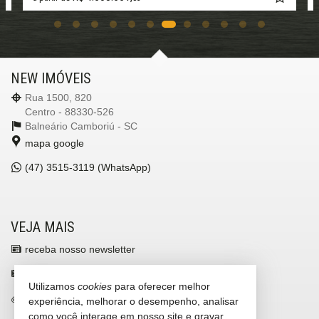
NEW IMÓVEIS
Rua 1500, 820
Centro - 88330-526
Balneário Camboriú -
SC
mapa google
(47)
3515-3119 (WhatsApp)
VEJA MAIS
receba nosso newsletter
contato@newimoveis.net
Utilizamos
cookies
para oferecer melhor
trabalhe conosco
experiência, melhorar o desempenho, analisar
como você interage em nosso site e gravar