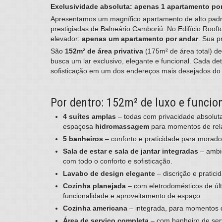
Exclusividade absoluta: apenas 1 apartamento por
Apresentamos um magnífico apartamento de alto pad
prestigiadas de Balneário Camboriú. No Edifício Roof
elevador:
apenas um apartamento por andar
. Sua p
São
152m² de área privativa
(175m² de área total) d
busca um lar exclusivo, elegante e funcional. Cada de
sofisticação em um dos endereços mais desejados do
Por dentro: 152m² de luxo e funcio
4 suítes amplas
– todas com privacidade absolut
espaçosa
hidromassagem
para momentos de rel
5 banheiros
– conforto e praticidade para morador
Sala de estar e sala de jantar integradas
– ambie
com todo o conforto e sofisticação.
Lavabo de design elegante
– discrição e pratic
Cozinha planejada
– com eletrodomésticos de úl
funcionalidade e aproveitamento de espaço.
Cozinha americana
– integrada, para momentos 
Área de serviço completa
– com banheiro de ser