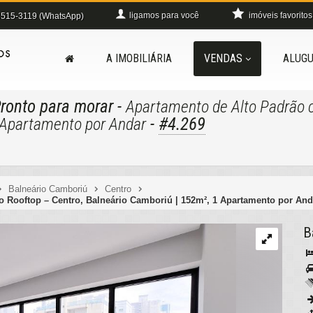
ligamos para você
imóveis favoritos
515-3119 (WhatsApp)
A IMOBILIÁRIA
VENDAS
ALUGU
Pronto para morar
-
Apartamento de Alto Padrão 
-
#4.269
1 Apartamento por Andar
Balneário Camboriú
Centro
o Rooftop – Centro, Balneário Camboriú | 152m², 1 Apartamento por And
B