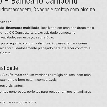
 – Balneário Camboriú
hidromassagem, 3 vagas e rooftop com piscina
 andar.
rão,
finamente mobiliado
, localizado em uma das áreas mais
top, da CK Construtora, a exclusividade começa no
rivacidade, seu espaço, seu refúgio.
e puro requinte, com uma distribuição pensada para quem
talhe foi cuidadosamente planejado para oferecer conforto e
 Centro.
nalidade
a. A
suíte master
é um verdadeiro refúgio de luxo, com uma
axamento e bem-estar incomparáveis.
es e visitantes.
ntes generosos, perfeitos para receber amigos e familiares
idade para os convidados.