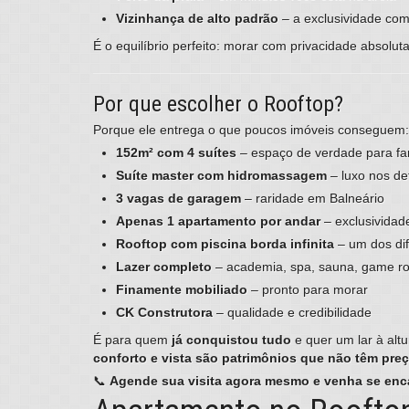
Vizinhança de alto padrão
– a exclusividade com
É o equilíbrio perfeito: morar com privacidade absolut
Por que escolher o Rooftop?
Porque ele entrega o que poucos imóveis conseguem:
152m² com 4 suítes
– espaço de verdade para fam
Suíte master com hidromassagem
– luxo nos de
3 vagas de garagem
– raridade em Balneário
Apenas 1 apartamento por andar
– exclusividad
Rooftop com piscina borda infinita
– um dos dif
Lazer completo
– academia, spa, sauna, game ro
Finamente mobiliado
– pronto para morar
CK Construtora
– qualidade e credibilidade
É para quem
já conquistou tudo
e quer um lar à alt
conforto e vista são patrimônios que não têm pre
📞
Agende sua visita agora mesmo e venha se enc