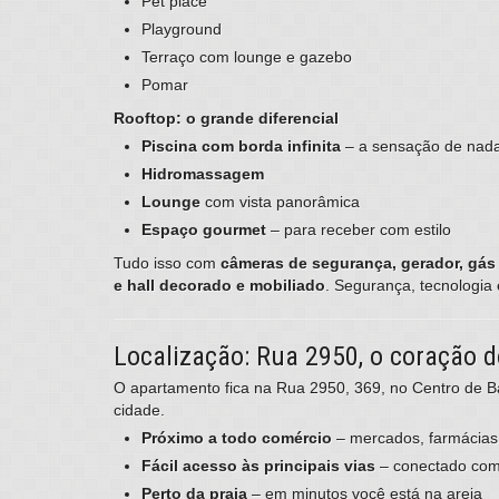
Pet place
Playground
Terraço com lounge e gazebo
Pomar
Rooftop: o grande diferencial
Piscina com borda infinita
– a sensação de nada
Hidromassagem
Lounge
com vista panorâmica
Espaço gourmet
– para receber com estilo
Tudo isso com
câmeras de segurança, gerador, gás c
e hall decorado e mobiliado
. Segurança, tecnologia
Localização: Rua 2950, o coração d
O apartamento fica na Rua 2950, 369, no Centro de B
cidade.
Próximo a todo comércio
– mercados, farmácias,
Fácil acesso às principais vias
– conectado com
Perto da praia
– em minutos você está na areia