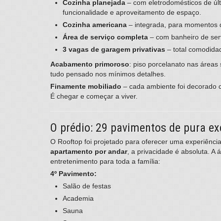
Cozinha planejada
– com eletrodomésticos de úl
funcionalidade e aproveitamento de espaço.
Cozinha americana
– integrada, para momentos 
Área de serviço completa
– com banheiro de ser
3 vagas de garagem privativas
– total comodida
Acabamento primoroso
: piso porcelanato nas áreas
tudo pensado nos mínimos detalhes.
Finamente mobiliado
– cada ambiente foi decorado 
É chegar e começar a viver.
O prédio: 29 pavimentos de pura ex
O Rooftop foi projetado para oferecer uma experiênc
apartamento por andar
, a privacidade é absoluta. A 
entretenimento para toda a família:
4º Pavimento:
Salão de festas
Academia
Sauna