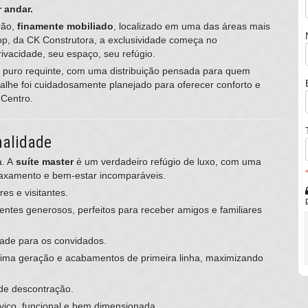
 andar.
rão,
finamente mobiliado
, localizado em uma das áreas mais
top, da CK Construtora, a exclusividade começa no
rivacidade, seu espaço, seu refúgio.
e puro requinte, com uma distribuição pensada para quem
talhe foi cuidadosamente planejado para oferecer conforto e
 Centro.
nalidade
a. A
suíte master
é um verdadeiro refúgio de luxo, com uma
axamento e bem-estar incomparáveis.
es e visitantes.
ntes generosos, perfeitos para receber amigos e familiares
idade para os convidados.
tima geração e acabamentos de primeira linha, maximizando
de descontração.
viço, funcional e bem dimensionada.