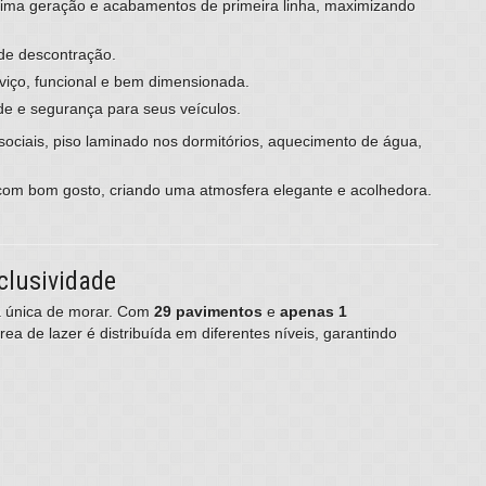
tima geração e acabamentos de primeira linha, maximizando
de descontração.
viço, funcional e bem dimensionada.
de e segurança para seus veículos.
 sociais, piso laminado nos dormitórios, aquecimento de água,
com bom gosto, criando uma atmosfera elegante e acolhedora.
clusividade
ia única de morar. Com
29 pavimentos
e
apenas 1
área de lazer é distribuída em diferentes níveis, garantindo