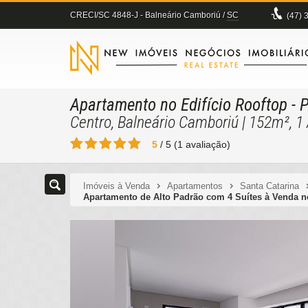
CRECI/SC 4848-J
- Balneário Camboriú /
SC
(47)
3
Apartamento no Edifício Rooftop
- 
Centro, Balneário Camboriú | 152m², 
5
/
5
(
1
avaliação)
Imóveis à Venda
Apartamentos
Santa Catarina
Apartamento de Alto Padrão com 4 Suítes à Venda n