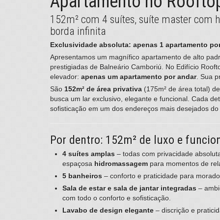
Apartamento no Rooftop
152m² com 4 suítes, suíte master com 
borda infinita
Exclusividade absoluta: apenas 1 apartamento por
Apresentamos um magnífico apartamento de alto pad
prestigiadas de Balneário Camboriú. No Edifício Roof
elevador:
apenas um apartamento por andar
. Sua p
São
152m² de área privativa
(175m² de área total) d
busca um lar exclusivo, elegante e funcional. Cada de
sofisticação em um dos endereços mais desejados do
Por dentro: 152m² de luxo e funcio
4 suítes amplas
– todas com privacidade absolut
espaçosa
hidromassagem
para momentos de rel
5 banheiros
– conforto e praticidade para morador
Sala de estar e sala de jantar integradas
– ambie
com todo o conforto e sofisticação.
Lavabo de design elegante
– discrição e pratic