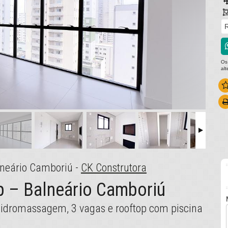
R
Os
al
lneário Camboriú -
CK Construtora
 – Balneário Camboriú
hidromassagem, 3 vagas e rooftop com piscina