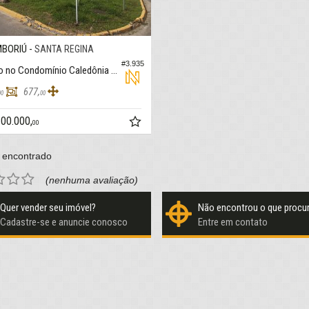
BORIÚ -
SANTA REGINA
#3.935
Terreno no Condomínio Caledônia Private Village
677,
00
00
100.000,
00
 encontrado
(nenhuma avaliação)
Quer vender seu imóvel?
Não encontrou o que procu
Cadastre-se e anuncie conosco
Entre em contato