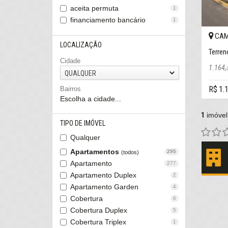
aceita permuta
1
financiamento bancário
1
CAM
LOCALIZAÇÃO
Cidade
1.164,
QUALQUER
R$ 1.
Bairros
Escolha a cidade...
1
imóvel
TIPO DE IMÓVEL
Qualquer
Apartamentos
295
(todos)
Apartamento
277
Apartamento Duplex
2
Apartamento Garden
4
Cobertura
6
Cobertura Duplex
5
Cobertura Triplex
1