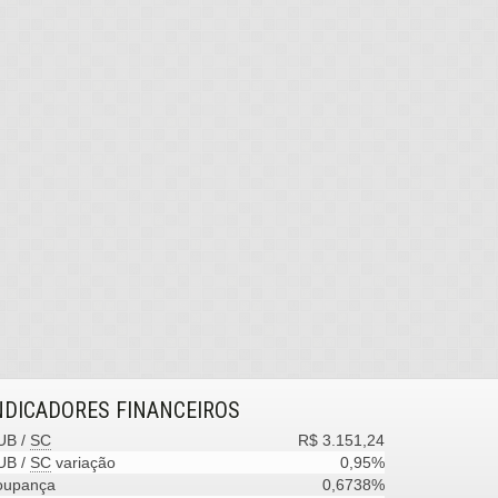
NDICADORES
FINANCEIROS
UB /
SC
R$ 3.151,24
UB /
SC
variação
0,95%
oupança
0,6738%