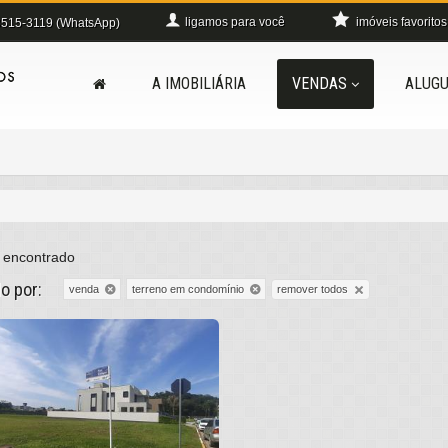
ligamos para você
imóveis favoritos
515-3119 (WhatsApp)
A IMOBILIÁRIA
VENDAS
ALUGU
 encontrado
do por:
remover todos
venda
terreno em condomínio