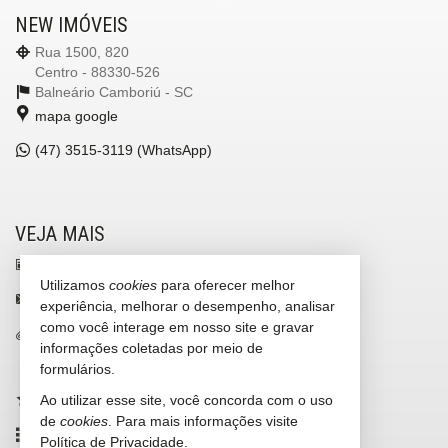
NEW IMÓVEIS
Rua 1500, 820
Centro - 88330-526
Balneário Camboriú -
SC
mapa google
(47)
3515-3119 (WhatsApp)
VEJA MAIS
receba nosso newsletter
Utilizamos
cookies
para oferecer melhor
contato@newimoveis.net
experiência, melhorar o desempenho, analisar
como você interage em nosso site e gravar
trabalhe conosco
informações coletadas por meio de
cadastre seu imóvel
formulários.
Ao utilizar esse site, você concorda com o uso
imóveis favoritos
de
cookies
. Para mais informações visite
mapa de imóveis
Política de Privacidade
.