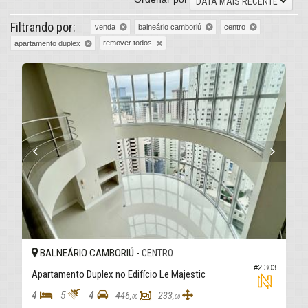
DATA MAIS RECENTE
Filtrando por:
venda
balneário camboriú
centro
remover todos
apartamento duplex
BALNEÁRIO CAMBORIÚ -
CENTRO
#2.303
Apartamento Duplex no Edifício Le Majestic
4
5
4
446,
233,
00
00