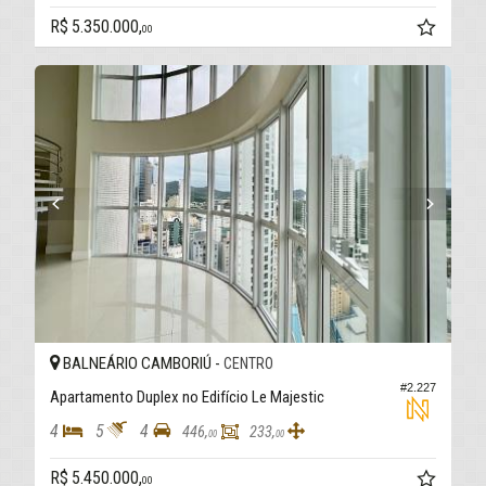
R$ 5.350.000,
00
BALNEÁRIO CAMBORIÚ -
CENTRO
#2.227
Apartamento Duplex no Edifício Le Majestic
4
5
4
446,
233,
00
00
R$ 5.450.000,
00