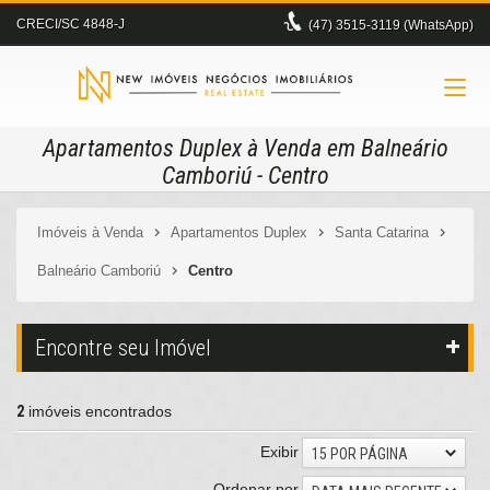
CRECI/SC 4848-J
(47)
3515-3119 (WhatsApp)
Apartamentos Duplex à Venda em Balneário
Camboriú - Centro
Imóveis à Venda
Apartamentos Duplex
Santa Catarina
Balneário Camboriú
Centro
Encontre seu Imóvel
2
imóveis encontrados
Exibir
15 POR PÁGINA
Ordenar por