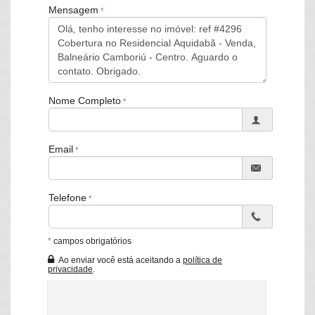
Mensagem
Além disso, a cidade oferece uma infraestrutura completa, com
lazer, cultura e gastronomia de alto padrão, garantindo uma
experiência única para quem busca conforto e bem-estar.
Excelente cobertura com 303 m² de área privativa e 370 m² de
área total, localizada de frente para o mar. O imóvel conta com 4
dormitórios (sendo 3 suítes), 4 banheiros, 2 vagas de garagem
numeradas e posição solar leste. Com acabamento em gesso, ar
Nome Completo
condicionado, móveis planejados e piso cerâmico, oferece uma
vista panorâmica e mar.
Além disso, o condomínio oferece box de praia, câmeras de
Email
segurança, elevador, portão eletrônico e salão de festas. Imóvel
pronto para morar.
Telefone
3 Suites
4 Banheiros
2 vagas
303 metros privativos
*
campos obrigatórios
370 metros de área total
Ao enviar você está aceitando a
política de
Living
privacidade
.
Sacada com Churrasqueira
Sala
Sala de Estar