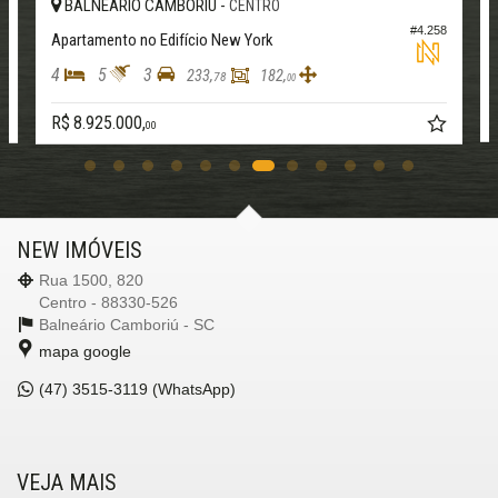
BALNEÁRIO CAMBORIÚ -
CENTRO
3
#4.258
Apartamento no Edifício New York
4
5
3
233,
182,
78
00
R$ 8.925.000,
00
NEW IMÓVEIS
Rua 1500, 820
Centro - 88330-526
Balneário Camboriú -
SC
mapa google
(47)
3515-3119 (WhatsApp)
VEJA MAIS