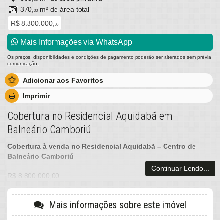
370,
m² de área total
00
R$ 8.800.000,
00
Mais Informações via WhatsApp
Os preços, disponibilidades e condições de pagamento poderão ser alterados sem prévia
comunicação.
Adicionar aos Favoritos
Imprimir
Cobertura no Residencial Aquidabã em
Balneário Camboriú
Cobertura à venda no Residencial Aquidabã – Centro de
Balneário Camboriú
Continuar Lendo...
R$ 8.800.000,00
Qualidade de Vida em Frente ao Mar:
Morar em Balneário Camboriú é sinônimo de qualidade de vida.
Mais informações sobre este imóvel
Com sua localização privilegiada, à beira-mar, você desfruta de
uma vista deslumbrante, ar fresco e o som relaxante das ondas.