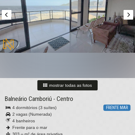
mostrar todas as fotos
Balneário Camboriú
-
Centro
4 dormitórios (3 suítes)
FRENTE MAR
2 vagas (Numerada)
4 banheiros
Frente para o mar
303,
m² de área privativa
00