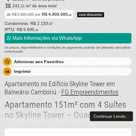
241,
m² de área total
51
R$ 4.900.000,
de
R$ 5.900.000
por
com desconto
00
Condomínio: R$ 2.133,
67
IPTU
: R$ 5.600,
00
Mais Informações via WhatsApp
Os preços, disponibilidades e condições de pagamento poderão ser alterados sem prévia
comunicação.
Adicionar aos Favoritos
Imprimir
Apartamento no Edifício Skyline Tower em
Balneário Camboriú -
FG Empreendimentos
Apartamento 151m² com 4 Suítes
no Skyline Tower – Quadra do Mar,
Continuar Lendo...
Pioneiros, Balneário Camboriú
Pense em acordar com a luz suave do mar refletindo no espelho