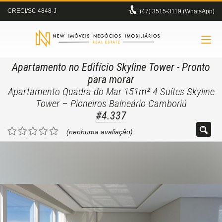
CRECI/SC 4848-J
(47)
3515-3119 (WhatsApp)
Apartamento no Edifício Skyline Tower
- Pronto
para morar
Apartamento Quadra do Mar 151m² 4 Suítes Skyline
Tower – Pioneiros Balneário Camboriú
#4.337
(nenhuma avaliação)