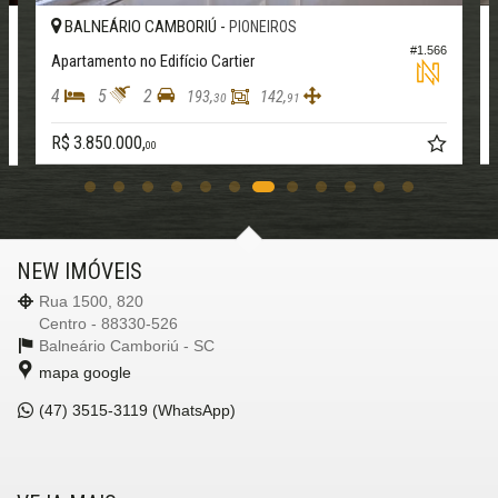
Piso Porcelanato
BALNEÁRIO CAMBORIÚ -
PIONEIROS
Vista Mar
#1.566
9
Área de Serviço
Apartamento no Edifício Cartier
Dependência de Empregada
4
5
2
Living
193,
142,
30
91
Sala de Estar
Sala de Jantar
R$ 3.850.000,
00
Sala para 2 Ambientes
Cozinha
Cozinha Americana
Espaço Gourmet
Sacada Integrada
Closet
NEW IMÓVEIS
Lavabo
Rua 1500, 820
Características do Empreendimento
Centro - 88330-526
Sala de Jogos
Balneário Camboriú -
SC
Salão de Festas
Piscina
mapa google
Espaço Gourmet
Espaço Fitness
(47)
3515-3119 (WhatsApp)
Portaria 24h
Medidores Individuais
Captação de Água
Portão Eletrônico