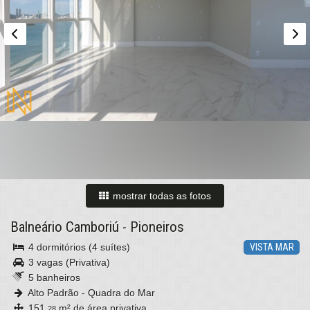
mostrar todas as fotos
Balneário Camboriú
-
Pioneiros
4 dormitórios (4 suítes)
VISTA MAR
3 vagas (Privativa)
5 banheiros
Alto Padrão - Quadra do Mar
151,
m² de área privativa
28