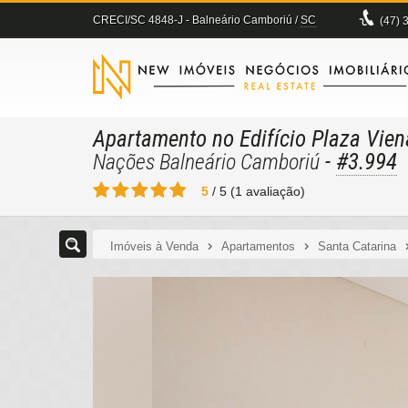
CRECI/SC 4848-J
- Balneário Camboriú /
SC
(47)
3
Apartamento no Edifício Plaza Vien
-
#3.994
Nações Balneário Camboriú
5
/
5
(
1
avaliação)
Imóveis à Venda
Apartamentos
Santa Catarina