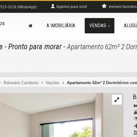
ligamos para você
imóveis favoritos
515-3119 (WhatsApp)
A IMOBILIÁRIA
VENDAS
ALUGU
a
- Pronto para morar
-
Apartamento 62m² 2 Dorm
Balneário Camboriú
Nações
Apartamento 62m² 2 Dormitórios com
B