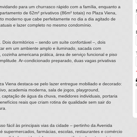
convidando para um churrasco rápido com a família, enquanto a
apartamento de 62m² privativos (86m² totais) no Plaza Viena,
to moderno que cabe perfeitamente no dia a dia agitado de
 atuais e lazer completo no mesmo condomínio.
 Dois dormitórios – sendo um suíte confortável –, dois
jantar em um ambiente amplo e iluminado, sacada com
cozinha americana prática, área de serviço funcional e piso
plitude. Ar-condicionado preparado, duas vagas privativas
l
 Viena destaca-se pelo lazer entregue mobiliado e decorado:
tivo, academia moderna, sala de jogos, playground,
, captação de água da chuva, medidores individuais, portaria
nefícios reais que criam rotina de qualidade sem sair do
ura.
o fácil às principais vias da cidade – pertinho da Avenida
até supermercados, farmácias, escolas, restaurantes e comércio