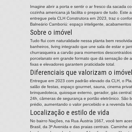
Imagine abrir a porta e sentir o ar fresco da sacada 
cozinha americana já facilita o preparo de tudo. Este 
entregue pela CLH Construtora em 2023, traz o confor
Balneário Camboriú: espaço inteligente, acabamentos
Sobre o imóvel
Tudo flui com naturalidade nessa planta bem resolvida.
banheiros, living integrado que une sala de estar e 
churrasqueira a carvão para momentos descontraídos, 
porcelanato em grande formato que dá sensação de am
fixas e elevadores garantem praticidade total.
Diferenciais que valorizam o imóve
Entregue em 2023 com padrão elevado da CLH, o Plaza
salão de festas, espaço gourmet, sauna, cinema priva
brinquedoteca, quiosque externo, gerador, gás central
24h, câmeras de segurança e portão eletrônico. São be
prédio, aumentando o valor percebido e a revenda fut
Localização e estilo de vida
No bairro Nações, na Rua Áustria 1667, você tem acess
Brasil, da 3ª Avenida e das praias centrais. Caminhe 