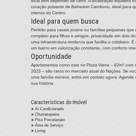
local sem depender de carro. A localização equilibra t
coração pulsante de Balneário Camboriú, ideal para q
intenso do Centro.
Ideal para quem busca
Perfeito para casais jovens ou famílias pequenas que 
completo para filhos e amigos, privacidade em dois do
uma infraestrutura moderna que facilita o cotidiano. 
um bairro em valorização constante, com conforto ime
Oportunidade
Apartamentos como este no Plaza Viena – 62m² com su
2023 – são raros no mercado atual do Nações. Se vo
uma família merece, entre em contato agora. Agende s
sua história.
Características do Imóvel
Ar Condicionado
Churrasqueira
Piso Porcelanato
Área de Serviço
Living