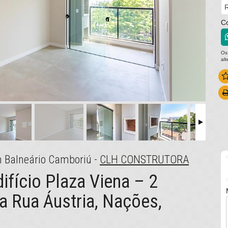
R
C
Os
al
m Balneário Camboriú -
CLH CONSTRUTORA
fício Plaza Viena – 2
a Rua Áustria, Nações,