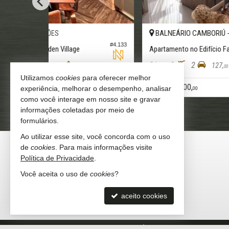
BALNEÁRIO CAMBORIÚ -
CENTRO
#4.288
#1.8
Apartamento no Edifício Icon Residence
2
2
1
90,
57,
00
00
Utilizamos
cookies
para oferecer melhor
R$ 1.223.950,
a partir de
experiência, melhorar o desempenho, analisar
00
como você interage em nosso site e gravar
informações coletadas por meio de
formulários.
Ao utilizar esse site, você concorda com o uso
NEW IMÓVEIS
de
cookies
. Para mais informações visite
Política de Privacidade
.
Rua 1500, 820
Centro - 88330-526
Você aceita o uso de
cookies
?
Balneário Camboriú -
SC
mapa google
aceito cookies
(47)
3515-3119 (WhatsApp)
©
Copyright
2019-
2026
New Imóveis -
CRECI/SC 4848-J
— Tod