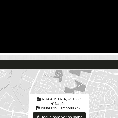
RUA AUSTRIA, nº 1667
Nações
Balneário Camboriú /
SC
toque para ver no mapa