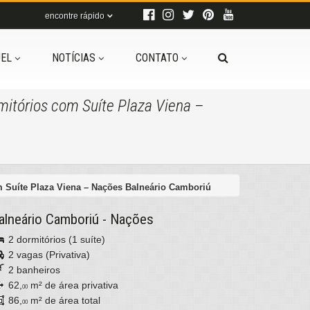
encontre rápido
EL
NOTÍCIAS
CONTATO
itórios com Suíte Plaza Viena –
 Suíte Plaza Viena – Nações Balneário Camboriú
alneário Camboriú
-
Nações
2 dormitórios (1 suíte)
2 vagas (Privativa)
2 banheiros
62,
m² de área privativa
00
86,
m² de área total
00