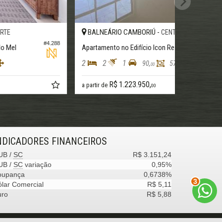
BALNEÁRIO CAMBORIÚ -
CENTRO
#1.860
partamento no Edifício Blue Marine
2
2
160,
110,
00
00
$ 1.750.000,
00
NDICADORES
FINANCEIROS
UB /
SC
R$ 3.151,24
UB /
SC
variação
0,95%
oupança
0,6738%
3
lar Comercial
R$ 5,11
uro
R$ 5,88
Site para imobiliárias
: Castel Digital