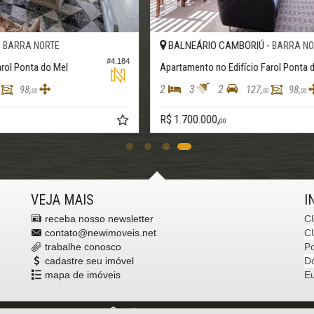
BALNEÁRIO CAMBORIÚ -
CENTRO
12
#1.794
Apartamento no Edifício Sol da Manhã
A
2
3
2
2
195,
93,
00
00
R$ 1.721.000,
R
a partir de
00
VEJA MAIS
I
receba nosso newsletter
C
contato@newimoveis.net
C
trabalhe conosco
P
cadastre seu imóvel
Dó
mapa de imóveis
E
os os direitos reservados.
Política de Privacidade