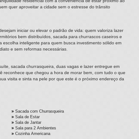
ranquilidade residencial com a conveniência de estar próximo ao
uem quer aproveitar a cidade sem o estresse do trânsito
desejam iniciar ou elevar o padrão de vida: quem valoriza lazer
rmitórios bem distribuídos, sacada para churrascos caseiros e
É a escolha inteligente para quem busca investimento sólido em
diato e sem reformas necessárias.
íte, sacada churrasqueira, duas vagas e lazer entregue em
cê reconhece que chegou a hora de morar bem, com tudo o que
ua visita e sinta na pele por que este é o próximo endereço da
Sacada com Churrasqueira
Sala de Estar
Sala de Jantar
Sala para 2 Ambientes
Cozinha Americana