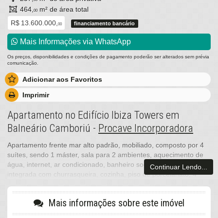
464,
m² de área total
00
R$ 13.600.000,
financiamento bancário
00
Mais Informações via WhatsApp
Os preços, disponibilidades e condições de pagamento poderão ser alterados sem prévia
comunicação.
Adicionar aos Favoritos
Imprimir
Apartamento no Edifício Ibiza Towers em
Balneário Camboriú -
Procave Incorporadora
Apartamento frente mar alto padrão, mobiliado, composto por 4
suítes, sendo 1 máster, sala para 2 ambientes, aquecimento de
água, internet, ar condicionado, banheiro social, sacada
Continuar Lendo...
integrada com churrasqueira, cozinha, piso de porcelanato, 4
vagas de garagem privativa.
Infraestrutura do prédio: Salão de festas, espaço gourmet,
Mais informações sobre este imóvel
piscina, sauna, sala de jogos, cinema, academia, sistema de
segurança, portaria 24hs.