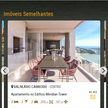
Imóveis Semelhantes
R
BALNEÁRIO CAMBORIÚ -
CENTRO
2
#2.453
Apartamento no Edifício Meridian Tower
4
5
3
200,
181,
00
00