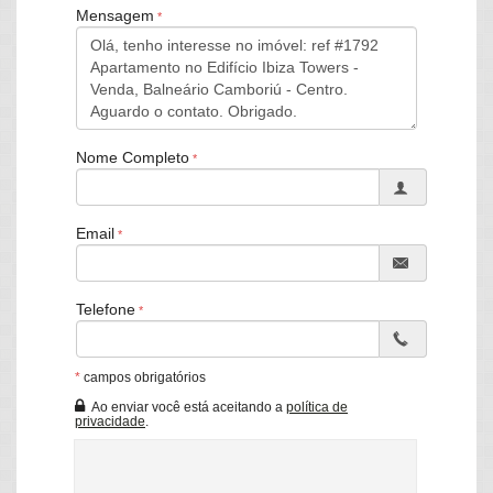
Mensagem
VÁRIAS UNIDADES DISPONÍVEIS!!
Nome Completo
Email
Características do Imóvel
Telefone
Aquecimento de Água
Ar Condicionado
Internet / WiFi
*
campos obrigatórios
Piso Porcelanato
Área de Serviço
Ao enviar você está aceitando a
política de
privacidade
.
Copa
Copa/Cozinha
Dependência de Empregada
Home Office