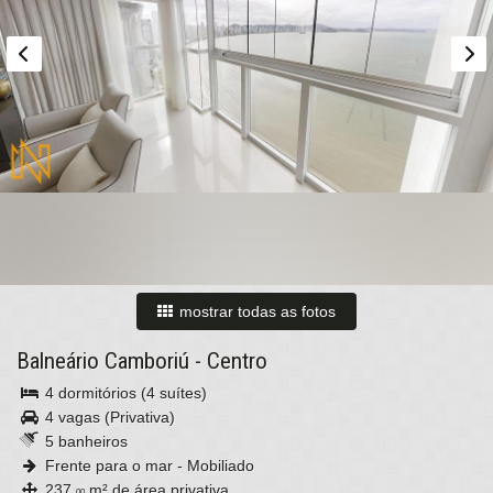
mostrar todas as fotos
Balneário Camboriú
-
Centro
4 dormitórios (4 suítes)
4 vagas (Privativa)
5 banheiros
Frente para o mar - Mobiliado
237,
m² de área privativa
00