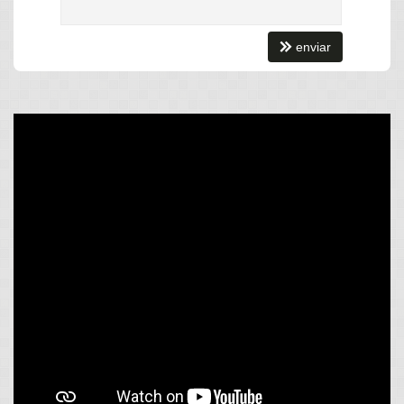
Estar Íntimo
Living
Sacada / Varanda
enviar
Sala
Sala de Estar
Sala de Jantar
Sala para 2 Ambientes
Terraço
Cozinha
Cozinha Americana
Espaço Gourmet
Jardim
Sacada Integrada
Hidromassagem
Closet
Lavabo
Características do Empreendimento
Sauna
Gerador
Sala de Jogos
Salão de Festas
Cinema
Piscina
Quadra Esportiva