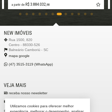
R$ 3.884.032,
a partir de
98
NEW IMÓVEIS
Rua 1500, 820
Centro - 88330-526
Balneário Camboriú -
SC
mapa google
(47)
3515-3119 (WhatsApp)
VEJA MAIS
receba nosso newsletter
contato@newimoveis.net
Utilizamos
cookies
para oferecer melhor
trabalhe conosco
experiência, melhorar o desempenho, analisar