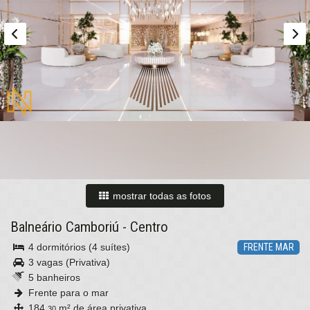
mostrar todas as fotos
Balneário Camboriú
-
Centro
4 dormitórios (4 suítes)
FRENTE MAR
3 vagas (Privativa)
5 banheiros
Frente para o mar
184,
m² de área privativa
30