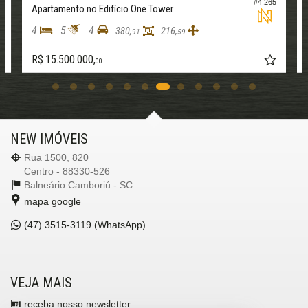
8
#4.265
Apartamento no Edifício One Tower
4
5
4
380,
216,
91
59
R$ 15.500.000,
00
NEW IMÓVEIS
Rua 1500, 820
Centro - 88330-526
Balneário Camboriú -
SC
mapa google
(47)
3515-3119 (WhatsApp)
VEJA MAIS
receba nosso newsletter