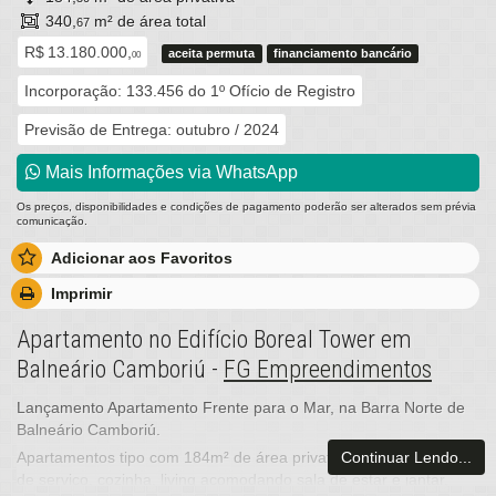
340,
m² de área total
67
R$ 13.180.000,
aceita permuta
financiamento bancário
00
Incorporação: 133.456 do 1º Ofício de Registro
Previsão de Entrega: outubro / 2024
Mais Informações via WhatsApp
Os preços, disponibilidades e condições de pagamento poderão ser alterados sem prévia
comunicação.
Adicionar aos Favoritos
Imprimir
Apartamento no Edifício Boreal Tower em
Balneário Camboriú -
FG Empreendimentos
Lançamento Apartamento Frente para o Mar, na Barra Norte de
Balneário Camboriú.
Continuar Lendo...
Apartamentos tipo com 184m² de área privativa, 04 Suítes, área
de serviço, cozinha, living acomodando sala de estar e jantar,