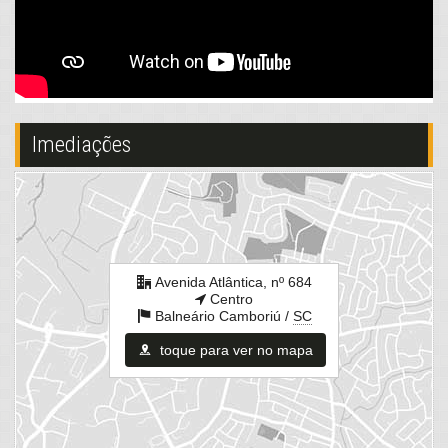
Gás Central
Elevador
Endereço:
Avenida Atlântica, nº 684
Centro
Balneário Camboriú /
SC
Imediações
ver mapa abaixo
Avenida Atlântica, nº 684
Centro
Balneário Camboriú /
SC
toque para ver no mapa