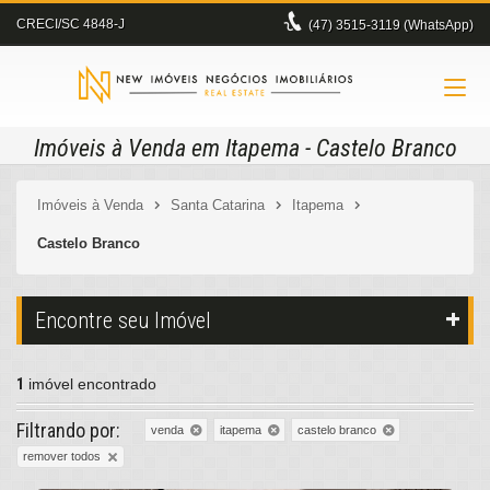
CRECI/SC 4848-J
(47)
3515-3119 (WhatsApp)
Imóveis à Venda em Itapema - Castelo Branco
Imóveis à Venda
Santa Catarina
Itapema
Castelo Branco
Encontre seu Imóvel
1
imóvel encontrado
Filtrando por:
venda
itapema
castelo branco
remover todos