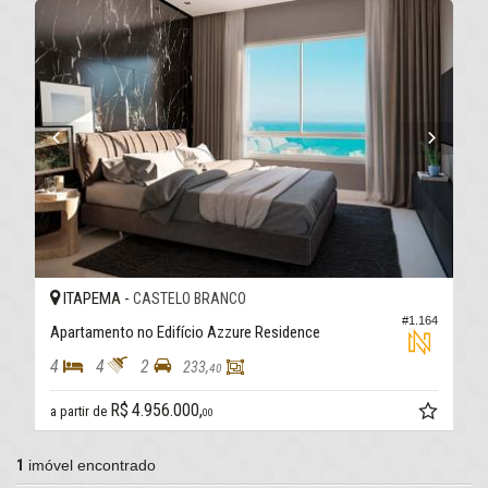
ITAPEMA -
CASTELO BRANCO
#1.164
Apartamento no Edifício Azzure Residence
4
4
2
233,
40
R$ 4.956.000,
a partir de
00
1
imóvel encontrado