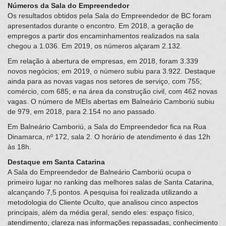
Números da Sala do Empreendedor
Os resultados obtidos pela Sala do Empreendedor de BC foram
apresentados durante o encontro. Em 2018, a geração de
empregos a partir dos encaminhamentos realizados na sala
chegou a 1.036. Em 2019, os números alçaram 2.132.
Em relação à abertura de empresas, em 2018, foram 3.339
novos negócios; em 2019, o número subiu para 3.922. Destaque
ainda para as novas vagas nos setores de serviço, com 755;
comércio, com 685; e na área da construção civil, com 462 novas
vagas. O número de MEIs abertas em Balneário Camboriú subiu
de 979, em 2018, para 2.154 no ano passado.
Em Balneário Camboriú, a Sala do Empreendedor fica na Rua
Dinamarca, nº 172, sala 2. O horário de atendimento é das 12h
às 18h.
Destaque em Santa Catarina
A Sala do Empreendedor de Balneário Camboriú ocupa o
primeiro lugar no ranking das melhores salas de Santa Catarina,
alcançando 7,5 pontos. A pesquisa foi realizada utilizando a
metodologia do Cliente Oculto, que analisou cinco aspectos
principais, além da média geral, sendo eles: espaço físico,
atendimento, clareza nas informações repassadas, conhecimento