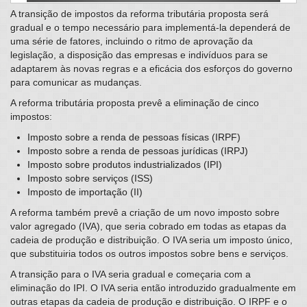
A transição de impostos da reforma tributária proposta será
gradual e o tempo necessário para implementá-la dependerá de
uma série de fatores, incluindo o ritmo de aprovação da
legislação, a disposição das empresas e indivíduos para se
adaptarem às novas regras e a eficácia dos esforços do governo
para comunicar as mudanças.
A reforma tributária proposta prevê a eliminação de cinco
impostos:
Imposto sobre a renda de pessoas físicas (IRPF)
Imposto sobre a renda de pessoas jurídicas (IRPJ)
Imposto sobre produtos industrializados (IPI)
Imposto sobre serviços (ISS)
Imposto de importação (II)
A reforma também prevê a criação de um novo imposto sobre
valor agregado (IVA), que seria cobrado em todas as etapas da
cadeia de produção e distribuição. O IVA seria um imposto único,
que substituiria todos os outros impostos sobre bens e serviços.
A transição para o IVA seria gradual e começaria com a
eliminação do IPI. O IVA seria então introduzido gradualmente em
outras etapas da cadeia de produção e distribuição. O IRPF e o