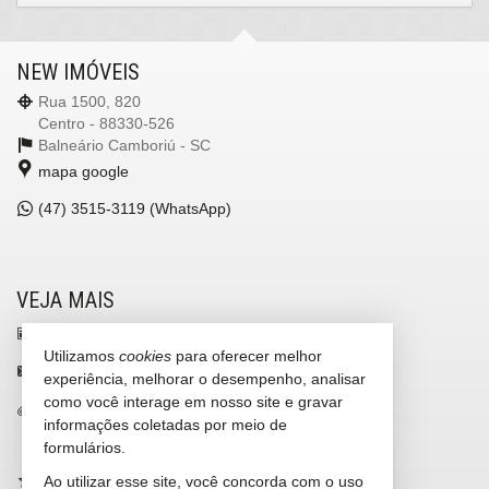
NEW IMÓVEIS
Rua 1500, 820
Centro - 88330-526
Balneário Camboriú -
SC
mapa google
(47)
3515-3119 (WhatsApp)
VEJA MAIS
receba nosso newsletter
Utilizamos
cookies
para oferecer melhor
contato@newimoveis.net
experiência, melhorar o desempenho, analisar
como você interage em nosso site e gravar
trabalhe conosco
informações coletadas por meio de
cadastre seu imóvel
formulários.
Ao utilizar esse site, você concorda com o uso
imóveis favoritos