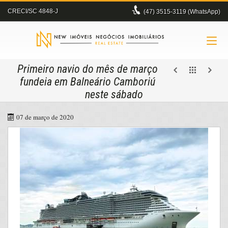
CRECI/SC 4848-J
(47)
3515-3119 (WhatsApp)
Primeiro navio do mês de março
fundeia em Balneário Camboriú
neste sábado
07 de março de 2020