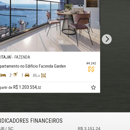
ITAJAÍ -
ENDA
PRAIA BRAVA
#4.242
 Edifício Fazenda Garden
Apartamento no Edifício 
1
2
3
2
86,
120,
00
0
.203.554,
R$ 1.488.935,
52
a partir de
4
NDICADORES
FINANCEIROS
UB /
SC
R$ 3.151,24