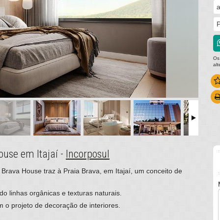
a
P
Os
al
ouse em Itajaí -
Incorposul
 Brava House traz à Praia Brava, em Itajaí, um conceito de
o linhas orgânicas e texturas naturais.
o projeto de decoração de interiores.