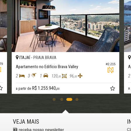
AJAÍ -
ITAJAÍ -
PRAIA BRAVA
FAZ
#2.215
tamento no Edifício Brava Valley
Apartamento no
3
1
2
3
120,
96,
00
00
R$ 1
R$ 1.255.940,
a partir de
rtir de
00
VEJA MAIS
I
receba nosso newsletter
C