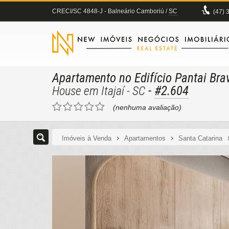
CRECI/SC 4848-J
- Balneário Camboriú /
SC
(47)
3
Apartamento no Edifício Pantai Br
-
#2.604
House em Itajaí - SC
(nenhuma avaliação)
Imóveis à Venda
Apartamentos
Santa Catarina