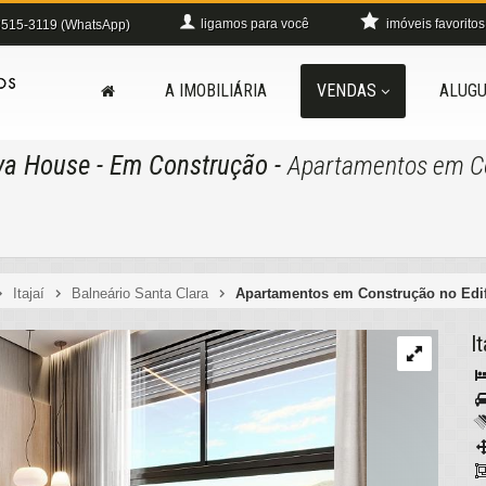
ligamos para você
imóveis favoritos
515-3119 (WhatsApp)
A IMOBILIÁRIA
VENDAS
ALUGU
ava House
- Em Construção
-
Apartamentos em Con
Itajaí
Balneário Santa Clara
Apartamentos em Construção no Edifí
It