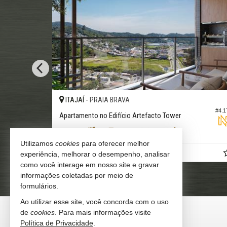
ITAJAÍ -
IT
PRAIA BRAVA
#4.179
Apartamento no Edifício Artefacto Tower
Apar
2
1
1
2
111,
74,
74
10
Utilizamos
cookies
para oferecer melhor
R$ 1.375.000,
a partir de
a pa
experiência, melhorar o desempenho, analisar
00
como você interage em nosso site e gravar
informações coletadas por meio de
formulários.
Ao utilizar esse site, você concorda com o uso
NEW IMÓVEIS
de
cookies
. Para mais informações visite
Política de Privacidade
.
Rua 1500, 820