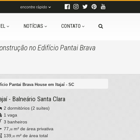
encontre rápido
EL
NOTÍCIAS
CONTATO
strução no Edifício Pantai Brava
cio Pantai Brava House em Itajaí - SC
ajaí
-
Balneário Santa Clara
2 dormitórios (2 suítes)
1 vaga
3 banheiros
77,
m² de área privativa
00
139,
m² de área total
00