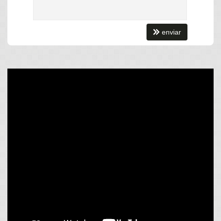
Churrasqueira
Piso Porcelanato
Características do Empreendimento
enviar
Sauna
Gerador
Sala de Jogos
Salão de Festas
Piscina
Quadra Esportiva
Espaço Gourmet
Espaço Fitness
Medidores Individuais
Portão Eletrônico
Playground
Pet Care
Automação Predial
Piscina Infantil
Câmeras de Segurança
Gás Central
Elevador
Endereço:
Rua 3100, nº esq com a 3050