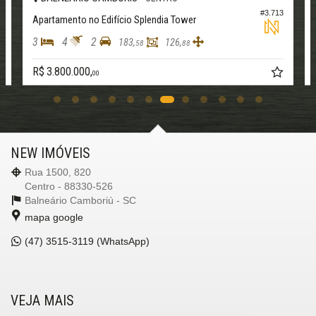
#3.713
nto no Edifício Splendia Tower
Apartamento no E
2
3
4
2
183,
126,
58
88
.000,
R$ 3.300.000,
00
00
NEW IMÓVEIS
Rua 1500, 820
Centro - 88330-526
Balneário Camboriú -
SC
mapa google
(47)
3515-3119 (WhatsApp)
VEJA MAIS