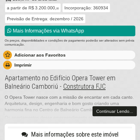
a partir de
R$ 3.200.000,
Incorporação: 360934
00
Previsão de Entrega: dezembro / 2026
Mais Informações via WhatsApp
Os preços, disponibilidades e condições de pagamento poderão ser alterados sem prévia
comunicação.
Adicionar aos Favoritos
Imprimir
Apartamento no Edifício Opera Tower em
Balneário Camboriú -
Construtora FJC
O Opera Tower nasce com a missão de encantar em cada canto.
Arquitetura, design, engenharia e bom gosto criando uma
harmonia fina no Centro de Balneário Camboriú.
Continuar Lendo...
Os apartamentos desse empreendimento são amplos e
aconchegantes, priorizam a privacidade e a amplitude do espaço
físico, contam com 146m² de área privativa, 2 suítes + 2
Mais informações sobre este imóvel
dormitórios, janela dos quartos com vidro até o piso, amplo living