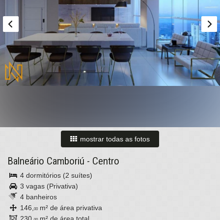
mostrar todas as fotos
Balneário Camboriú
-
Centro
4 dormitórios (2 suítes)
3 vagas (Privativa)
4 banheiros
146,
m² de área privativa
00
230,
m² de área total
00