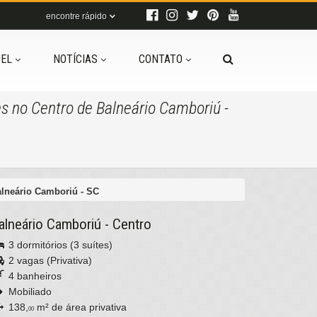
encontre rápido
EL
NOTÍCIAS
CONTATO
s no Centro de Balneário Camboriú -
alneário Camboriú - SC
alneário Camboriú
-
Centro
3 dormitórios (3 suítes)
2 vagas (Privativa)
4 banheiros
Mobiliado
138,
m² de área privativa
00