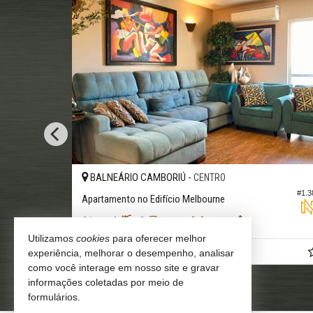
BALNEÁRIO CAMBORIÚ -
CENTRO
#1.520
#1.383
Apartamento no Edifício Melbourne
3
4
2
225,
119,
00
00
Utilizamos
cookies
para oferecer melhor
R$ 2.200.000,
experiência, melhorar o desempenho, analisar
00
como você interage em nosso site e gravar
informações coletadas por meio de
formulários.