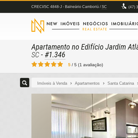
CRECI/SC 4848-J
- Balneário Camboriú /
SC
(47)
3
Apartamento no Edifício Jardim Atl
-
#1.346
SC
5
/
5
(
1
avaliação)
Imóveis à Venda
Apartamentos
Santa Catarina