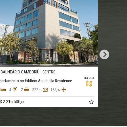
NEÁRIO CAMBORIÚ -
BALNEÁRIO CA
CENTRO
#4.253
mento no Edifício Aquabella Residence
Apartamento no Ed
4
2
3
3
2
277,
163,
37
94
216.500,
R$ 1.800.000,
00
00