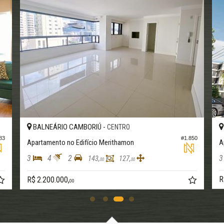
BALNEÁRIO CAMBORIÚ -
BAL
CENTRO
#1.850
Apartamento no Edifício Merithamon
Aparta
3
4
2
3
143,
127,
00
00
R$ 2.
R$ 2.200.000,
00