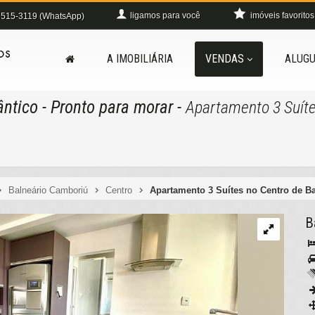
ligamos para você
imóveis favoritos
515-3119 (WhatsApp)
A IMOBILIÁRIA
VENDAS
ALUGU
ântico
- Pronto para morar
-
Apartamento 3 Suíte
Balneário Camboriú
Centro
Apartamento 3 Suítes no Centro de B
B