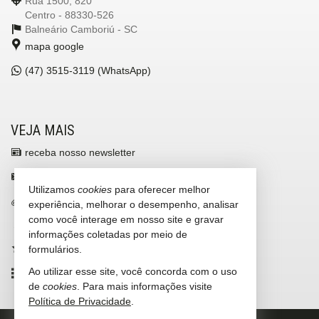
Rua 1500, 820
Centro - 88330-526
Balneário Camboriú -
SC
mapa google
(47)
3515-3119 (WhatsApp)
VEJA MAIS
receba nosso newsletter
contato@newimoveis.net
Utilizamos
cookies
para oferecer melhor
trabalhe conosco
experiência, melhorar o desempenho, analisar
como você interage em nosso site e gravar
cadastre seu imóvel
informações coletadas por meio de
imóveis favoritos
formulários.
Ao utilizar esse site, você concorda com o uso
mapa de imóveis
de
cookies
. Para mais informações visite
Política de Privacidade
.