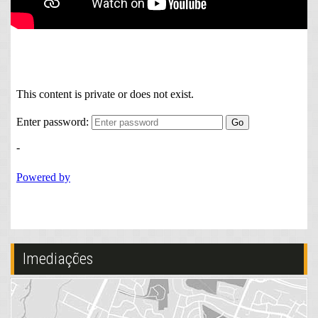
Portão Eletrônico
Playground
Piscina Infantil
Câmeras de Segurança
Gás Central
Elevador
Endereço:
Rua Cabo-Polícia Militar Antônio Rudolf, nº 155
Praia Brava
Itajaí /
SC
ver mapa abaixo
Imediações