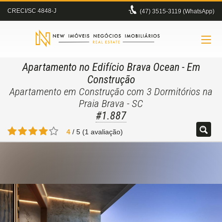
CRECI/SC 4848-J
(47)
3515-3119 (WhatsApp)
Apartamento no Edifício Brava Ocean
- Em
Construção
Apartamento em Construção com 3 Dormitórios na
Praia Brava - SC
#1.887
4
/
5
(
1
avaliação)