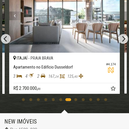
ITAJAÍ -
PRAIA BRAVA
5
#4.174
Apartamento no Edifício Dusseldorf
3
4
2
167,
125,
24
40
R$ 2.700.000,
00
NEW IMÓVEIS