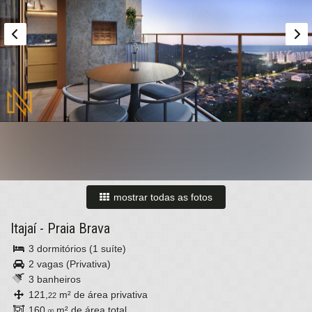
mostrar todas as fotos
Itajaí
-
Praia Brava
3 dormitórios (1 suíte)
2 vagas (Privativa)
3 banheiros
121,
m² de área privativa
22
160,
m² de área total
00