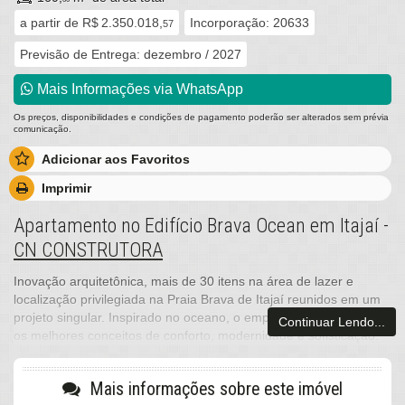
a partir de
R$ 2.350.018,
Incorporação: 20633
57
Previsão de Entrega: dezembro / 2027
Mais Informações via WhatsApp
Os preços, disponibilidades e condições de pagamento poderão ser alterados sem prévia
comunicação.
Adicionar aos Favoritos
Imprimir
Apartamento no Edifício Brava Ocean em Itajaí -
CN CONSTRUTORA
Inovação arquitetônica, mais de 30 itens na área de lazer e
localização privilegiada na Praia Brava de Itajaí reunidos em um
projeto singular. Inspirado no oceano, o empreendimento reúne
Continuar Lendo...
os melhores conceitos de conforto, modernidade e sofisticação.
Um oásis urbano para viver seus melhores momentos.
O primeiro empreendimento no Brasil a utilizar a tecnologia
Mais informações sobre este imóvel
Windscreen para realmente trazer o movimento do oceano ao