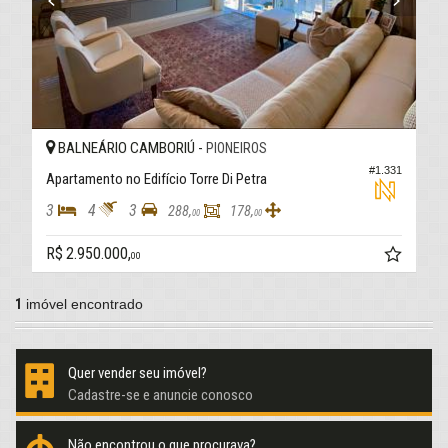
BALNEÁRIO CAMBORIÚ -
PIONEIROS
#1.331
Apartamento no Edifício Torre Di Petra
3
4
3
288,
178,
00
00
R$ 2.950.000,
00
1
imóvel encontrado
Quer vender seu imóvel?
Cadastre-se e anuncie conosco
Não encontrou o que procurava?