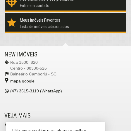
Entre em contato
Meus imóveis Favoritos
Lista de imóveis adicionados
NEW IMÓVEIS
Rua 1500, 820
Centro - 88330-526
Balneário Camboriú -
SC
mapa google
(47)
3515-3119 (WhatsApp)
VEJA MAIS
receba nosso newsletter
Utilizamos
cookies
para oferecer melhor