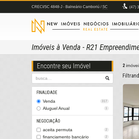
CRECI/SC 4848-J
- Balneário Camboriú /
SC
(47)
3
Imóveis à Venda - R21 Empreendim
Encontre seu Imóvel
2
imóvei
Filtran
FINALIDADE
Venda
317
Aluguel Anual
1
NEGOCIAÇÃO
aceita permuta
2
financiamento bancário
2