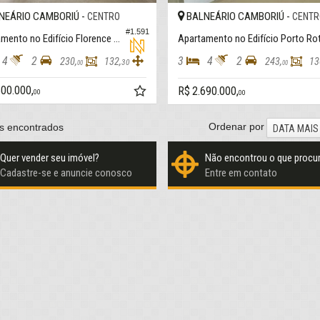
NEÁRIO CAMBORIÚ -
BALNEÁRIO CAMBORIÚ -
CENTRO
CENTR
#1.591
Apartamento no Edifício Florence Garden
4
2
3
4
2
230,
132,
243,
13
30
00
00
500.000,
R$ 2.690.000,
00
00
Ordenar por
s encontrados
DATA MAIS
Quer vender seu imóvel?
Não encontrou o que procu
Cadastre-se e anuncie conosco
Entre em contato