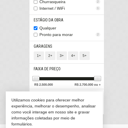
Churrasqueira
2
Internet / WiFi
1
ESTÁGIO DA OBRA
Qualquer
Pronto para morar
2
GARAGENS
1+
2+
3+
4+
5+
FAIXA DE PREÇO
R$
2.500.000
R$
2.700.000 ou +
ÁREA TOTAL
Utilizamos
cookies
para oferecer melhor
experiência, melhorar o desempenho, analisar
230
m²
240
m²
ou +
como você interage em nosso site e gravar
informações coletadas por meio de
formulários.