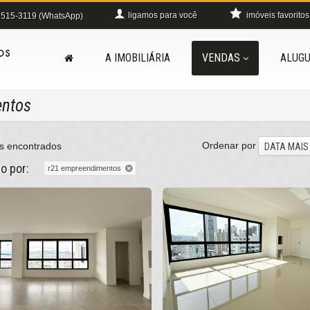
ligamos para você
imóveis favoritos
515-3119 (WhatsApp)
A IMOBILIÁRIA
VENDAS
ALUGU
entos
Ordenar por
s encontrados
DATA MAIS
do por:
r21 empreendimentos