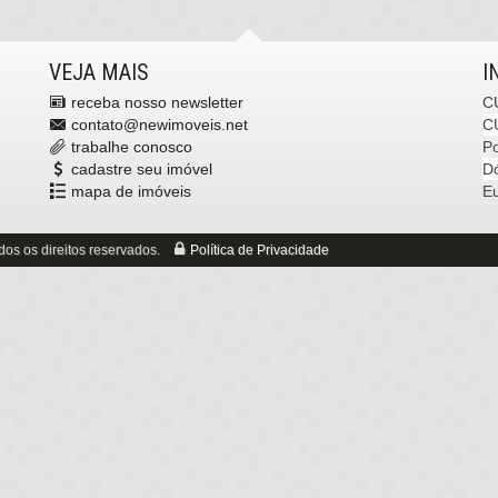
VEJA MAIS
I
receba nosso newsletter
C
contato@newimoveis.net
C
trabalhe conosco
P
cadastre seu imóvel
Dó
mapa de imóveis
E
os os direitos reservados.
Política de Privacidade