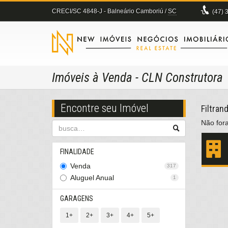
CRECI/SC 4848-J
- Balneário Camboriú /
SC
(47)
3
Imóveis à Venda - CLN Construtora
Encontre seu Imóvel
Filtran
Não fora
FINALIDADE
Venda
317
Aluguel Anual
1
GARAGENS
1+
2+
3+
4+
5+