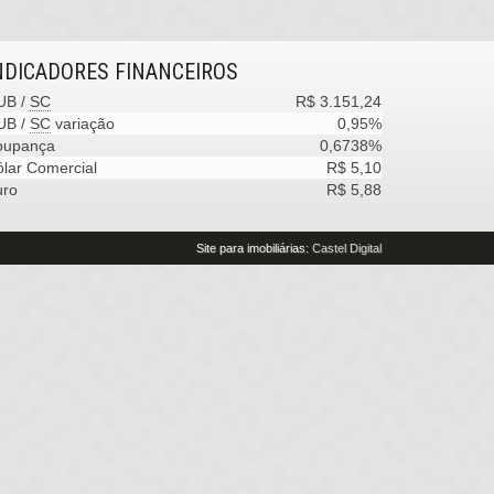
NDICADORES
FINANCEIROS
UB /
SC
R$ 3.151,24
UB /
SC
variação
0,95%
oupança
0,6738%
lar Comercial
R$ 5,10
uro
R$ 5,88
Site para imobiliárias
: Castel Digital