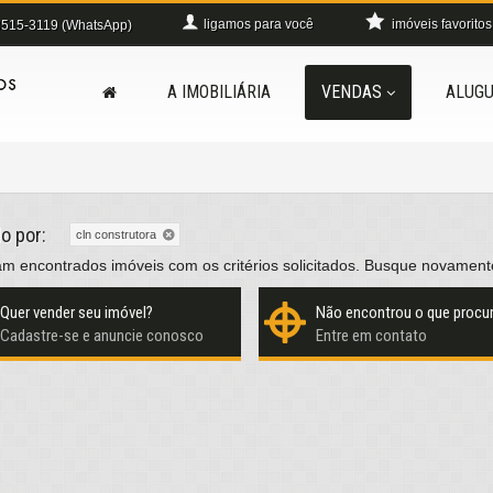
ligamos para você
imóveis favoritos
515-3119 (WhatsApp)
A IMOBILIÁRIA
VENDAS
ALUGU
do por:
cln construtora
m encontrados imóveis com os critérios solicitados. Busque novament
Quer vender seu imóvel?
Não encontrou o que procu
Cadastre-se e anuncie conosco
Entre em contato