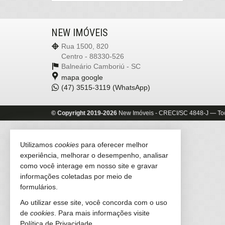
NEW IMÓVEIS
Rua 1500, 820
Centro - 88330-526
Balneário Camboriú -
SC
mapa google
(47)
3515-3119 (WhatsApp)
©
Copyright
2019-
2026
New Imóveis -
CRECI/SC 4848-J
— Tod
Utilizamos
cookies
para oferecer melhor
experiência, melhorar o desempenho, analisar
como você interage em nosso site e gravar
informações coletadas por meio de
formulários.
Ao utilizar esse site, você concorda com o uso
de
cookies
. Para mais informações visite
Política de Privacidade
.