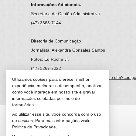
Informações Adicionais:
Secretaria de Gestão Administrativa
(47) 3363-7144
Diretoria de Comunicação
Jornalista: Alexandra Gonzalez Santos
Fotos: Ed Rocha Jr.
(47) 3267-7022
https://www.bc.sc.gov.br/imprensa_detalhe.cfm?codi
Utilizamos
cookies
para oferecer melhor
experiência, melhorar o desempenho, analisar
como você interage em nosso site e gravar
informações coletadas por meio de
formulários.
NEW IMÓVEIS
Ao utilizar esse site, você concorda com o uso
de
cookies
. Para mais informações visite
Rua 1500, 820
Política de Privacidade
.
Centro - 88330-526
Balneário Camboriú -
SC