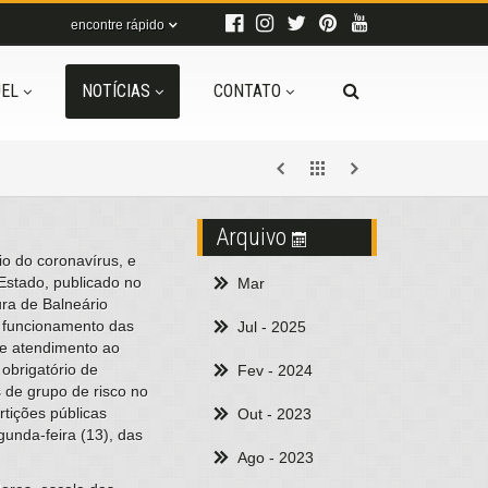
encontre rápido
EL
NOTÍCIAS
CONTATO
Arquivo
io do coronavírus, e
stado, publicado no
Mar
ura de Balneário
o funcionamento das
Jul
- 2025
 e atendimento ao
obrigatório de
Fev
- 2024
 de grupo de risco no
rtições públicas
Out
- 2023
gunda-feira (13), das
Ago
- 2023