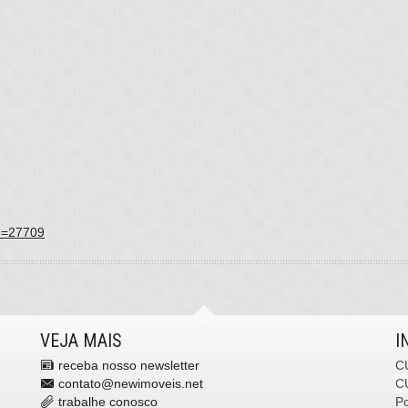
go=27709
VEJA MAIS
I
receba nosso newsletter
C
contato@newimoveis.net
C
trabalhe conosco
P