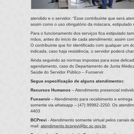
atendido e o servidor. “Esse contribuinte que será at
assim como o uso obrigatório da máscara, estipulado no
Para o funcionamento dos serviços fica estipulado tam
mãos, antes do início de cada atendimento; assim como
O contribuinte que for identificado com qualquer um 
indicada; caso haja resistência, o servidor poderá ch
Ainda seguindo as normas impostas para esse delicad
agendamento, caso do Departamento de Junta Médica 
Saúde do Servidor Público – Funservir.
Segue especificação de alguns atendimento
s:
Recursos Humanos
– Atendimento presencial individ
Funservir
– Atendimento para recebimento e entrega 
somente via whatsapp – (47) 99982-2250. Os atendime
4403
BCPrevi
- Atendimento somente virtual pelos canais 
mail:
atendimento.bcprevi@bc.sc.gov.br
.