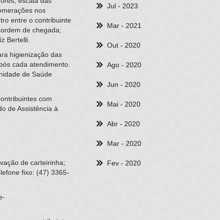
dores, escala das
Jul
- 2023
glomerações nos
o entre o contribuinte
Mar
- 2021
 a ordem de chegada;
 Bertelli.
Out
- 2020
ara higienização das
após cada atendimento.
Ago
- 2020
 Unidade de Saúde
Jun
- 2020
ontribuintes com
Mai
- 2020
o de Assistência à
Abr
- 2020
Mar
- 2020
ação de carteirinha;
Fev
- 2020
efone fixo: (47) 3365-
e-