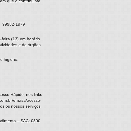
em que o contribuinte
s: 99982-1979
feira (13) em horário
tividades e de órgãos
e higiene:
esso Rápido, nos links
.com.br/emasa/acesso-
dos os nossos serviços
endimento – SAC: 0800