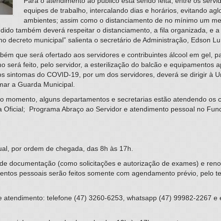
Para o atendimento ao público está sendo feita, entre os servi
equipes de trabalho, intercalando dias e horários, evitando a
ambientes; assim como o distanciamento de no mínimo um metr
endido também deverá respeitar o distanciamento, a fila organizada, e
 decreto municipal” salienta o secretário de Administração, Edson Luíz
bém que será ofertado aos servidores e contribuintes álcool em gel, p
 será feito, pelo servidor, a esterilização do balcão e equipamentos 
dos sintomas do COVID-19, por um dos servidores, deverá se dirigir à
amar a Guarda Municipal.
o momento, alguns departamentos e secretarias estão atendendo os c
Oficial; Programa Abraço ao Servidor e atendimento pessoal no Fund
ual, por ordem de chegada, das 8h às 17h.
de documentação (como solicitações e autorização de exames) e renov
ntos pessoais serão feitos somente com agendamento prévio, pelo tel
de atendimento: telefone (47) 3260-6253, whatsapp (47) 99982-2267 e 