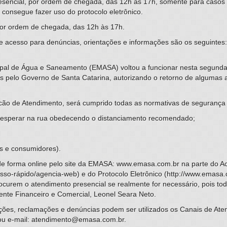
esencial, por ordem de chegada, das 12h às 17h, somente para casos 
 consegue fazer uso do protocolo eletrônico.
por ordem de chegada, das 12h às 17h.
de acesso para denúncias, orientações e informações são os seguinte
al de Água e Saneamento (EMASA) voltou a funcionar nesta segunda-
s pelo Governo de Santa Catarina, autorizando o retorno de algumas a
cão de Atendimento, será cumprido todas as normativas de segurança 
 esperar na rua obedecendo o distanciamento recomendado;
es e consumidores).
 de forma online pelo site da EMASA: www.emasa.com.br na parte do Ac
so-rápido/agencia-web) e do Protocolo Eletrônico (http://www.emasa
procurem o atendimento presencial se realmente for necessário, pois to
rente Financeiro e Comercial, Leonel Seara Neto.
ações, reclamações e denúncias podem ser utilizados os Canais de At
ou e-mail: atendimento@emasa.com.br.