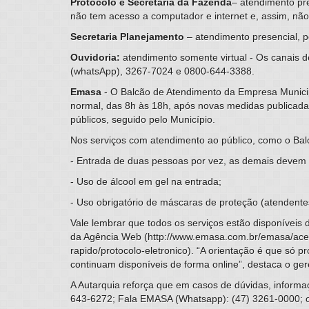
Protocolo e Secretaria da Fazenda
– atendimento pr
não tem acesso a computador e internet e, assim, não
Secretaria Planejamento
– atendimento presencial, 
Ouvidoria:
atendimento somente virtual - Os canais 
(whatsApp), 3267-7024 e 0800-644-3388.
Emasa
- O Balcão de Atendimento da Empresa Municip
normal, das 8h às 18h, após novas medidas publicada
públicos, seguido pelo Município.
Nos serviços com atendimento ao público, como o Bal
- Entrada de duas pessoas por vez, as demais devem
- Uso de álcool em gel na entrada;
- Uso obrigatório de máscaras de proteção (atendent
Vale lembrar que todos os serviços estão disponíveis
da Agência Web (http://www.emasa.com.br/emasa/aces
rapido/protocolo-eletronico). “A orientação é que só 
continuam disponíveis de forma online”, destaca o ge
A Autarquia reforça que em casos de dúvidas, inform
643-6272; Fala EMASA (Whatsapp): (47) 3261-0000; 