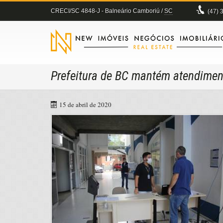
CRECI/SC 4848-J
- Balneário Camboriú /
SC
(47)
3
Prefeitura de BC mantém atendimen
15 de abril de 2020