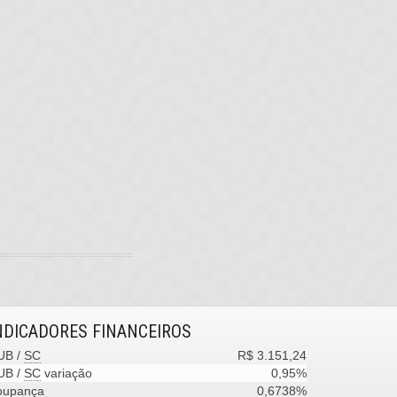
NDICADORES
FINANCEIROS
UB /
SC
R$ 3.151,24
UB /
SC
variação
0,95%
oupança
0,6738%