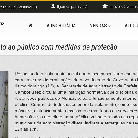
ligamos para você
imóveis favoritos
515-3119 (WhatsApp)
A IMOBILIÁRIA
VENDAS
ALUGU
to ao público com medidas de proteção
Respeitando o isolamento social que busca minimizar o contág
com base nas determinações do novo decreto do Governo do E
último domingo (12), a Secretaria de Administração da Prefeit
Camboriú fez circular uma instrução normativa que disciplina 
repartições públicas do Município, para funcionamento interno
público. Cumprindo todos os critérios do isolamento, como uso 
máscara, distanciamento necessário e mantendo os servidores
home-office, o atendimento ao público voltou em todas as repa
municipais da administração direta, indireta e autarquias na se
12h às 17h.