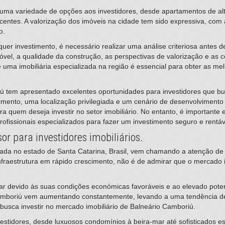
 uma variedade de opções aos investidores, desde apartamentos de al
entes. A valorização dos imóveis na cidade tem sido expressiva, com a
o.
er investimento, é necessário realizar uma análise criteriosa antes 
óvel, a qualidade da construção, as perspectivas de valorização e as 
 uma imobiliária especializada na região é essencial para obter as me
ú tem apresentado excelentes oportunidades para investidores que b
ento, uma localização privilegiada e um cenário de desenvolvimento 
 quem deseja investir no setor imobiliário. No entanto, é importante e
rofissionais especializados para fazer um investimento seguro e rentáv
r para investidores imobiliários.
izada no estado de Santa Catarina, Brasil, vem chamando a atenção de 
nfraestrutura em rápido crescimento, não é de admirar que o mercado 
-mar devido às suas condições económicas favoráveis e ao elevado poten
amboriú vem aumentando constantemente, levando a uma tendência de
usca investir no mercado imobiliário de Balneário Camboriú.
stidores, desde luxuosos condomínios à beira-mar até sofisticados e