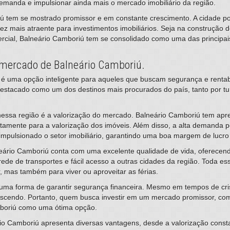
emanda e impulsionar ainda mais o mercado imobiliário da região.
 tem se mostrado promissor e em constante crescimento. A cidade pos
z mais atraente para investimentos imobiliários. Seja na construção de
ercial, Balneário Camboriú tem se consolidado como uma das principai
 mercado de Balneário Camboriú.
iú é uma opção inteligente para aqueles que buscam segurança e rentab
destacado como um dos destinos mais procurados do país, tanto por tu
 nessa região é a valorização do mercado. Balneário Camboriú tem ap
etamente para a valorização dos imóveis. Além disso, a alta demanda p
mpulsionado o setor imobiliário, garantindo uma boa margem de lucro
alneário Camboriú conta com uma excelente qualidade de vida, oferece
de de transportes e fácil acesso a outras cidades da região. Toda essa
, mas também para viver ou aproveitar as férias.
é uma forma de garantir segurança financeira. Mesmo em tempos de cr
rescendo. Portanto, quem busca investir em um mercado promissor, co
mboriú como uma ótima opção.
rio Camboriú apresenta diversas vantagens, desde a valorização const