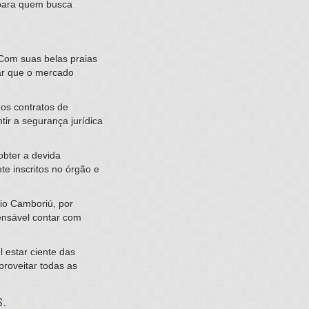
 para quem busca
 Com suas belas praias
car que o mercado
 os contratos de
ir a segurança jurídica
obter a devida
te inscritos no órgão e
rio Camboriú, por
ensável contar com
 estar ciente das
proveitar todas as
s.