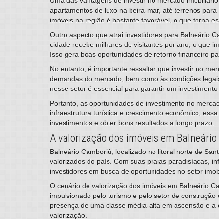
Uma das vantagens de investir no mercado imobiliário
apartamentos de luxo na beira-mar, até terrenos par
imóveis na região é bastante favorável, o que torna e
Outro aspecto que atrai investidores para Balneário C
cidade recebe milhares de visitantes por ano, o que 
Isso gera boas oportunidades de retorno financeiro par
No entanto, é importante ressaltar que investir no me
demandas do mercado, bem como às condições legais e 
nesse setor é essencial para garantir um investimento
Portanto, as oportunidades de investimento no mercad
infraestrutura turística e crescimento econômico, ess
investimentos e obter bons resultados a longo prazo.
A valorização dos imóveis em Balneário
​Balneário Camboriú, localizado no litoral norte de S
valorizados do país. Com suas praias paradisíacas, in
investidores em busca de oportunidades no setor imobi
O cenário de valorização dos imóveis em Balneário Ca
impulsionado pelo turismo e pelo setor de construção 
presença de uma classe média-alta em ascensão e a o
valorização.