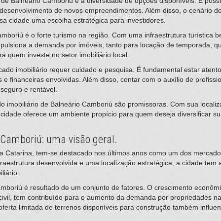
 de Balneário Camboriú é a diversidade de opções disponíveis. É poss
a desenvolvimento de novos empreendimentos. Além disso, o cenário de
ssa cidade uma escolha estratégica para investidores.
amboriú é o forte turismo na região. Com uma infraestrutura turística 
impulsiona a demanda por imóveis, tanto para locação de temporada, qu
a quem investe no setor imobiliário local.
rcado imobiliário requer cuidado e pesquisa. É fundamental estar atent
financeiras envolvidas. Além disso, contar com o auxílio de profissio
 seguro e rentável.
o imobiliário de Balneário Camboriú são promissoras. Com sua localiza
a cidade oferece um ambiente propício para quem deseja diversificar su
 Camboriú: uma visão geral.
anta Catarina, tem-se destacado nos últimos anos como um dos mercados
fraestrutura desenvolvida e uma localização estratégica, a cidade tem 
liário.
mboriú é resultado de um conjunto de fatores. O crescimento econômi
civil, tem contribuído para o aumento da demanda por propriedades na
ferta limitada de terrenos disponíveis para construção também influe