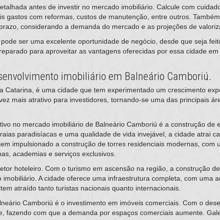
 detalhada antes de investir no mercado imobiliário. Calcule com cuida
veis gastos com reformas, custos de manutenção, entre outros. Também 
go prazo, considerando a demanda do mercado e as projeções de valoriz
ú pode ser uma excelente oportunidade de negócio, desde que seja feit
preparado para aproveitar as vantagens oferecidas por essa cidade em 
esenvolvimento imobiliário em Balneário Camboriú.
Santa Catarina, é uma cidade que tem experimentado um crescimento exp
vez mais atrativo para investidores, tornando-se uma das principais á
ivo no mercado imobiliário de Balneário Camboriú é a construção de ed
ias paradisíacas e uma qualidade de vida invejável, a cidade atrai c
tem impulsionado a construção de torres residenciais modernas, com 
nas, academias e serviços exclusivos.
etor hoteleiro. Com o turismo em ascensão na região, a construção de 
 imobiliário. A cidade oferece uma infraestrutura completa, com uma 
em atraído tanto turistas nacionais quanto internacionais.
neário Camboriú é o investimento em imóveis comerciais. Com o des
de, fazendo com que a demanda por espaços comerciais aumente. Gale