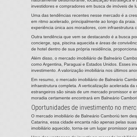
investidores e compradores em busca de imóveis de l
Uma das tendências recentes nesse mercado é a cresce
em ritmo acelerado, principalmente ao longo da praia.
experiência única aos moradores, com infraestrutura c
Outra tendência que vem se destacando é a busca por
concierge, spa, piscina aquecida e áreas de convivên
de hotel dentro de sua própria residência, proporcio
Além disso, o mercado imobiliário de Balneário Cambor
como Argentina, Paraguai e Estados Unidos. Esses in
investimento. A valorização imobiliária nos últimos a
Em resumo, o mercado imobiliário de Balneário Cambor
infraestrutura completa. A verticalização acelerada da
estrangeiros são sinais de um mercado promissor e e
moradia certamente encontrará em Balneário Cambor
Oportunidades de investimento no merca
​O mercado imobiliário de Balneário Camboriú tem desp
Catarina, essa cidade encanta não apenas pelas sua
imobiliário aquecido, torna-se um lugar promissor pa