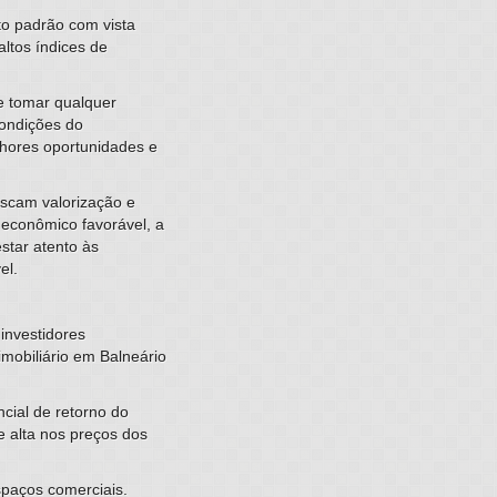
to padrão com vista
ltos índices de
de tomar qualquer
condições do
lhores oportunidades e
uscam valorização e
econômico favorável, a
star atento às
el.
investidores
imobiliário em Balneário
cial de retorno do
 alta nos preços dos
spaços comerciais.