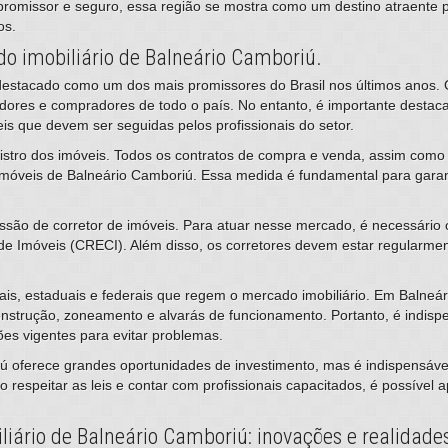
promissor e seguro, essa região se mostra como um destino atraente
os.
do imobiliário de Balneário Camboriú.
 destacado como um dos mais promissores do Brasil nos últimos anos.
stidores e compradores de todo o país. No entanto, é importante desta
leis que devem ser seguidas pelos profissionais do setor.
gistro dos imóveis. Todos os contratos de compra e venda, assim como
Imóveis de Balneário Camboriú. Essa medida é fundamental para garant
ssão de corretor de imóveis. Para atuar nesse mercado, é necessário 
de Imóveis (CRECI). Além disso, os corretores devem estar regularmen
pais, estaduais e federais que regem o mercado imobiliário. Em Balneá
onstrução, zoneamento e alvarás de funcionamento. Portanto, é indisp
ões vigentes para evitar problemas.
 oferece grandes oportunidades de investimento, mas é indispensável
o respeitar as leis e contar com profissionais capacitados, é possível a
iário de Balneário Camboriú: inovações e realidade