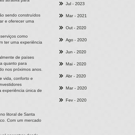
Jul
- 2023
tão sendo construídos
Mar
- 2021
mar e oferecer uma
Out
- 2020
 serviços como
Ago
- 2020
em ter uma experiência
Jun
- 2020
palmente de países
ia quanto para
Mai
- 2020
ido nos próximos anos.
Abr
- 2020
 vida, conforto e
investidores
Mar
- 2020
 experiência única de
Fev
- 2020
o litoral de Santa
ômico. Com um mercado