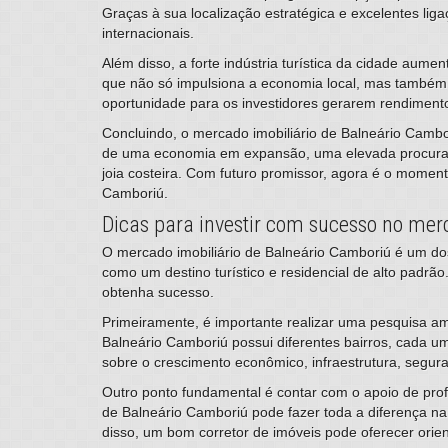
Graças à sua localização estratégica e excelentes lig
internacionais.
Além disso, a forte indústria turística da cidade aume
que não só impulsiona a economia local, mas também 
oportunidade para os investidores gerarem rendimento
Concluindo, o mercado imobiliário de Balneário Cambo
de uma economia em expansão, uma elevada procura e u
joia costeira. Com futuro promissor, agora é o moment
Camboriú.
Dicas para investir com sucesso no mer
​O mercado imobiliário de Balneário Camboriú é um do
como um destino turístico e residencial de alto padrã
obtenha sucesso.
Primeiramente, é importante realizar uma pesquisa amp
Balneário Camboriú possui diferentes bairros, cada u
sobre o crescimento econômico, infraestrutura, segura
Outro ponto fundamental é contar com o apoio de prof
de Balneário Camboriú pode fazer toda a diferença na
disso, um bom corretor de imóveis pode oferecer orien