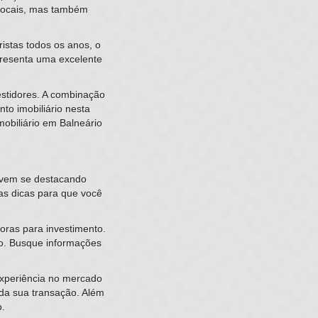
s locais, mas também
ristas todos os anos, o
presenta uma excelente
estidores. A combinação
to imobiliário nesta
mobiliário em Balneário
e vem se destacando
mas dicas para que você
oras para investimento.
io. Busque informações
experiência no mercado
 da sua transação. Além
o.