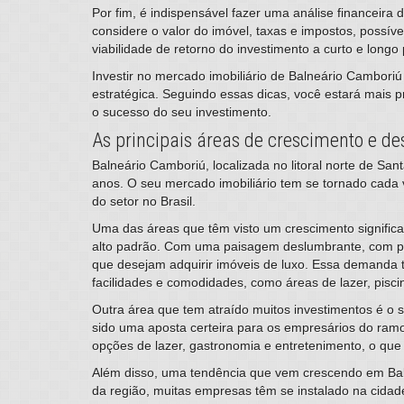
Por fim, é indispensável fazer uma análise financeira
considere o valor do imóvel, taxas e impostos, possí
viabilidade de retorno do investimento a curto e lon
Investir no mercado imobiliário de Balneário Cambori
estratégica. Seguindo essas dicas, você estará mais 
o sucesso do seu investimento.
As principais áreas de crescimento e d
​Balneário Camboriú, localizada no litoral norte de 
anos. O seu mercado imobiliário tem se tornado cada 
do setor no Brasil.
Uma das áreas que têm visto um crescimento significat
alto padrão. Com uma paisagem deslumbrante, com pra
que desejam adquirir imóveis de luxo. Essa demanda 
facilidades e comodidades, como áreas de lazer, pisci
Outra área que tem atraído muitos investimentos é o s
sido uma aposta certeira para os empresários do ramo
opções de lazer, gastronomia e entretenimento, o que t
Além disso, uma tendência que vem crescendo em Bal
da região, muitas empresas têm se instalado na cida