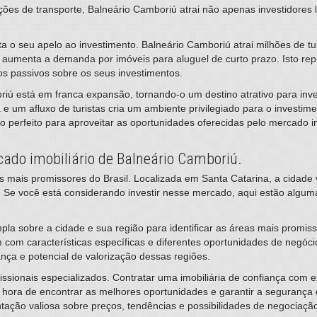
ações de transporte, Balneário Camboriú atrai não apenas investidore
nta o seu apelo ao investimento. Balneário Camboriú atrai milhões de tu
aumenta a demanda por imóveis para aluguel de curto prazo. Isto re
s passivos sobre os seus investimentos.
riú está em franca expansão, tornando-o um destino atrativo para inv
m afluxo de turistas cria um ambiente privilegiado para o investimen
o perfeito para aproveitar as oportunidades oferecidas pelo mercado i
cado imobiliário de Balneário Camboriú.
s mais promissores do Brasil. Localizada em Santa Catarina, a cidad
o. Se você está considerando investir nesse mercado, aqui estão algu
la sobre a cidade e sua região para identificar as áreas mais promiss
m com características específicas e diferentes oportunidades de negóc
nça e potencial de valorização dessas regiões.
issionais especializados. Contratar uma imobiliária de confiança com 
 hora de encontrar as melhores oportunidades e garantir a segurança
tação valiosa sobre preços, tendências e possibilidades de negociaçã