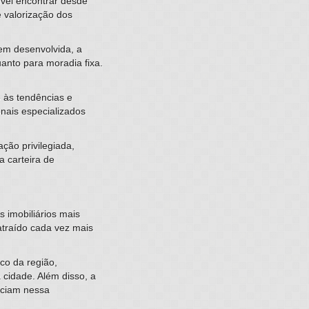
ível encontrar desde
 valorização dos
bem desenvolvida, a
anto para moradia fixa.
o às tendências e
nais especializados
ção privilegiada,
a carteira de
 imobiliários mais
atraído cada vez mais
co da região,
 cidade. Além disso, a
nciam nessa