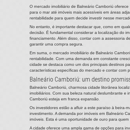
O mercado imobiliário de Balneário Camboriú oferece
para o mar até imóveis mais acessíveis em áreas adjac
rentabilidade para quem decide investir nesse mercad
No entanto, é importante destacar que, como em qualqu
decisão. É fundamental considerar a localização do im
financiamento. Além disso, contar com a assessoria de
garantir uma compra segura.
Em suma, o mercado imobiliário de Balneário Cambori
rentabilidade. Com uma demanda em constante crescim
cidade se destaca como um dos principais destinos para
características específicas do mercado e contar com p
Balneário Camboriú: um destino promisso
​Balneário Camboriú, charmosa cidade litorânea local
imobiliários. Com sua beleza natural deslumbrante e i
Camboriú esteja em franca expansão.
Os investidores estão a afluir a este paraíso à beira
investimento. A demanda por imóveis em Balneário C
imóveis. Esta é uma oportunidade de ouro para quem b
A cidade oferece uma ampla gama de opções para inve