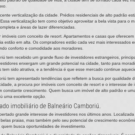
uxo.
nte verticalização da cidade. Prédios residenciais de alto padrão es
 Essa verticalização tem como objetivo aproveitar a bela vista para o 
ompleta e áreas de lazer diferenciadas.
 imóveis com conceito de resort. Apartamentos e casas que oferecem
cia estão em alta. Os compradores estão cada vez mais interessados 
nando conforto e comodidade aos moradores.
iú tem recebido um grande fluxo de investidores estrangeiros, princi
vestidores enxergam um grande potencial na cidade, tanto para morad
nos tem sido atrativa, e a tendência é que esse mercado continue aquec
iú tem apresentado tendências que refletem a busca por qualidade de
 cidade, a procura por imóveis com conceito de resort e o interesse de 
m constante crescimento. Quem busca um imóvel de alto padrão e uma
iú uma excelente opção.
do imobiliário de Balneário Camboriú.
ertado grande interesse de investidores nos últimos anos. Localizada n
s belas praias, mas também pelo seu potencial de crescimento econ
ra quem busca oportunidades de investimento.