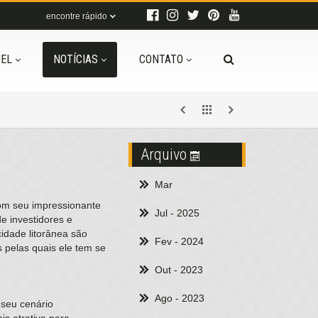
encontre rápido
EL
NOTÍCIAS
CONTATO
Arquivo
Mar
Com seu impressionante
Jul
- 2025
e investidores e
cidade litorânea são
Fev
- 2024
 pelas quais ele tem se
Out
- 2023
Ago
- 2023
 seu cenário
is atrativa para