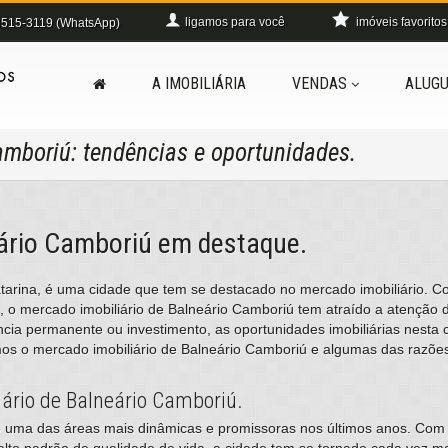
ligamos para você
imóveis favoritos
515-3119 (WhatsApp)
A IMOBILIÁRIA
VENDAS
ALUGU
amboriú: tendências e oportunidades.
eário Camboriú em destaque.
atarina, é uma cidade que tem se destacado no mercado imobiliário. 
e, o mercado imobiliário de Balneário Camboriú tem atraído a atenção d
ência permanente ou investimento, as oportunidades imobiliárias nesta 
emos o mercado imobiliário de Balneário Camboriú e algumas das razões
ário de Balneário Camboriú.
do uma das áreas mais dinâmicas e promissoras nos últimos anos. Com
alto padrão de qualidade de vida, a cidade tem se tornado cada vez ma