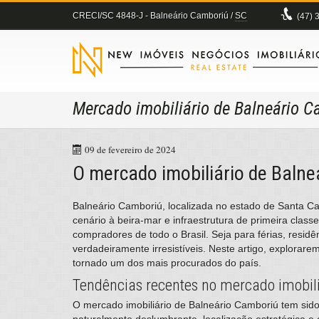
CRECI/SC 4848-J
- Balneário Camboriú /
SC
(47)
3
Mercado imobiliário de Balneário C
09 de fevereiro de 2024
O mercado imobiliário de Baln
​Balneário Camboriú, localizada no estado de Santa C
cenário à beira-mar e infraestrutura de primeira class
compradores de todo o Brasil. Seja para férias, resid
verdadeiramente irresistíveis. Neste artigo, explorar
tornado um dos mais procurados do país.
Tendências recentes no mercado imobili
​O mercado imobiliário de Balneário Camboriú tem si
naturalmente deslumbrante, localização estratégica e 