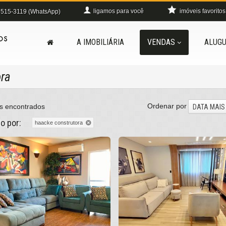
ligamos para você
imóveis favoritos
515-3119 (WhatsApp)
A IMOBILIÁRIA
VENDAS
ALUGU
ora
Ordenar por
s encontrados
DATA MAIS
do por:
haacke construtora