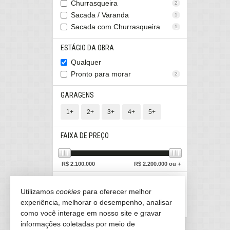
Churrasqueira
2
Sacada / Varanda
1
Sacada com Churrasqueira
1
ESTÁGIO DA OBRA
Qualquer
Pronto para morar
2
GARAGENS
1+
2+
3+
4+
5+
FAIXA DE PREÇO
R$
2.100.000
R$
2.200.000 ou +
ÁREA TOTAL
Utilizamos
cookies
para oferecer melhor
experiência, melhorar o desempenho, analisar
140
m²
230
m²
ou +
como você interage em nosso site e gravar
informações coletadas por meio de