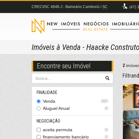
CRECI/SC 4848-J
- Balneário Camboriú /
SC
(47)
3
Imóveis à Venda - Haacke Construt
Encontre seu Imóvel
2
imóvei
Filtran
FINALIDADE
Venda
317
Aluguel Anual
1
NEGOCIAÇÃO
aceita permuta
1
financiamento bancário
1