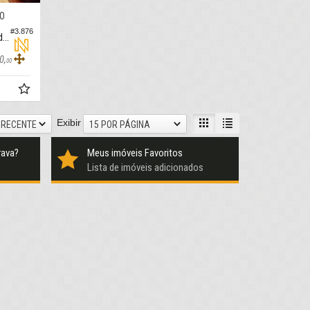
O
#3.876
Apartamento no Edifício Villaggio de Roma
0,
00
Exibir
 RECENTE
15 POR PÁGINA
rava?
Meus imóveis Favoritos
Lista de imóveis adicionados