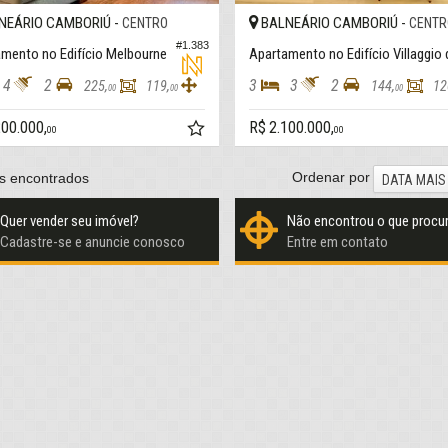
NEÁRIO CAMBORIÚ -
BALNEÁRIO CAMBORIÚ -
CENTRO
CENTR
#1.383
mento no Edifício Melbourne
4
2
3
3
2
225,
119,
144,
12
00
00
00
200.000,
R$ 2.100.000,
00
00
Ordenar por
s encontrados
DATA MAIS
Quer vender seu imóvel?
Não encontrou o que procu
Cadastre-se e anuncie conosco
Entre em contato